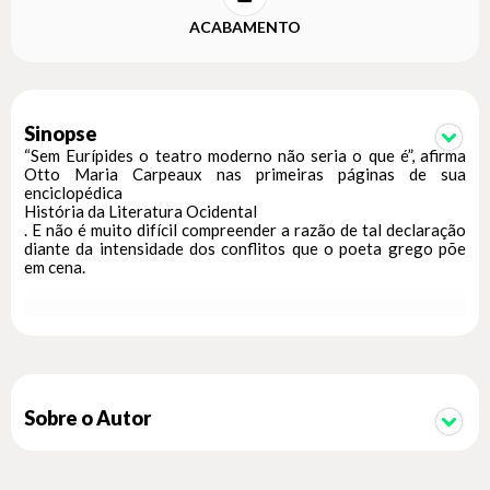
ACABAMENTO
Sinopse
“Sem Eurípides o teatro moderno não seria o que é”, afirma
Otto Maria Carpeaux nas primeiras páginas de sua
enciclopédica
História da Literatura Ocidental
. E não é muito difícil compreender a razão de tal declaração
diante da intensidade dos conflitos que o poeta grego põe
em cena.
Este terceiro volume do
Teatro completo
de Eurípides, bilíngue, com traduções e estudos de Jaa
Torrano, professor titular de Língua e Literatura Grega da
Universidade de São Paulo, reúne três peças encenadas entre
Sobre o Autor
424 e 415 a.C. Em
As Suplicantes
o conflito se instaura entre o dever de dar sepultura
apropriada aos mortos (no caso, os chefes argivos que