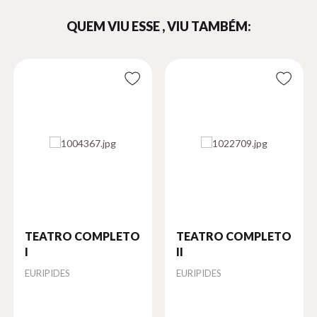
Hipólito
,
QUEM VIU ESSE , VIU TAMBÉM:
Andrômaca
,
Hécuba
(2022)
Vol. III:
As Suplicantes
,
Electra
,
Héracles
(2023)
Vol. IV:
TEATRO COMPLETO
TEATRO COMPLETO
As Troianas
I
II
,
Ifigênia em Táurida
Autor
EURIPIDES
Autor
EURIPIDES
,
Íon
(2024)