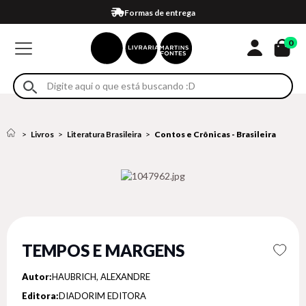
Compra 100% segura
Formas de entrega
Retire na loja
Eventos
Em até 4x sem juros no cartão*
0
Livros
Literatura Brasileira
Contos e Crônicas - Brasileira
TEMPOS E MARGENS
Autor:
HAUBRICH, ALEXANDRE
Editora:
DIADORIM EDITORA