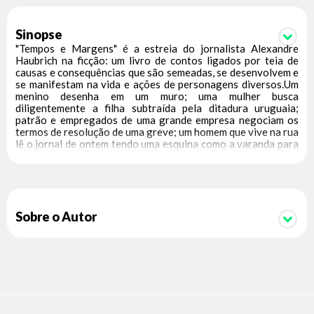
Sinopse
"Tempos e Margens" é a estreia do jornalista Alexandre
Haubrich na ficção: um livro de contos ligados por teia de
causas e consequências que são semeadas, se desenvolvem e
se manifestam na vida e ações de personagens diversos.Um
menino desenha em um muro; uma mulher busca
diligentemente a filha subtraída pela ditadura uruguaia;
patrão e empregados de uma grande empresa negociam os
termos de resolução de uma greve; um homem que vive na rua
lê o jornal de ontem tendo uma esquina como a varanda para
o mundo. Esses e outros contos que Haubrich constrói com
brilho e frescor, parecem independentes entre si mas têm em
comum o tempo da vida e da História, que amadurece
escolhas, que transforma o curso da existência, e que traz
inevitabilidades, esclarecimentos e, por sua vez, novos
desafios e novas sementes. Tempos e margens que
Sobre o Autor
percorremos de novo e de novo."A escrita de Alexandre
Haubrich impressionou-me desde quando tive em mãos seus
primeiros textos. Passados alguns anos, recebi, de
Alexandre, os originais de Tempos e margens. Aquele talento
jovem – agora amadurecido – edificara uma bela unidade de
contos. Contos fortes, doídos e quase perfeitos! Recomendo
vivamente!", pontua a escritora Valesca de Assis."