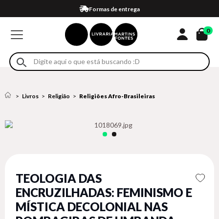
Compra 100% segura
Formas de entrega
Retire na loja
Eventos
Em até 4x sem juros no cartão*
0
Livros
Religião
Religiões Afro-Brasileiras
TEOLOGIA DAS
ENCRUZILHADAS: FEMINISMO E
MÍSTICA DECOLONIAL NAS