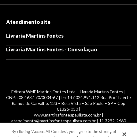
Atendimento site
Livraria Martins Fontes
Livraria Martins Fontes - Consolação
Editora WMF Martins Fontes Ltda. | Livraria Martins Fontes |
CNPJ: 08.463.170/0004-67 | IE: 147.024.991.112 Rua Prof. Laerte
Ramos de Carvalho, 133 – Bela Vista – São Paulo – SP – Cep
01325-030 |
www.martinsfontespaulista.com.br |
atendimento@martinsfontespaulista.com.br | 11 3292-2660
By clicking “Accept All Cookies”, you agree to the storing of
© 2014 -
2026
, MartinsFontes livros nacionais e importados,