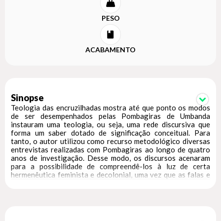
PESO
ACABAMENTO
Sinopse
Teologia das encruzilhadas mostra até que ponto os modos
de ser desempenhados pelas Pombagiras de Umbanda
instauram uma teologia, ou seja, uma rede discursiva que
forma um saber dotado de significação conceitual. Para
tanto, o autor utilizou como recurso metodológico diversas
entrevistas realizadas com Pombagiras ao longo de quatro
anos de investigação. Desse modo, os discursos acenaram
para a possibilidade de compreendê-los à luz de certa
hermenêutica feminista e decolonial, uma vez que as falas e
modos de ser pombagíricos acentuam a importância da
promoção da liberdade, sobretudo das mulheres, em contexto
colonial de opressão estrutural naturalizada. A significação
teológica desses discursos e modos de ser está na lógica das
encruzilhadas, comandada pelo Orixá Exú, com o qual se