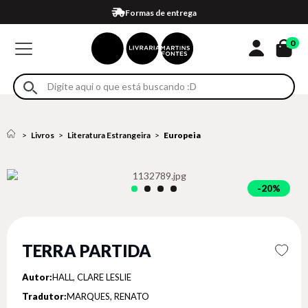
Compra 100% segura
Formas de entrega
Retire na loja
Eventos
Em até 4x sem juros no cartão*
0
Livros
Literatura Estrangeira
Europeia
20%
TERRA PARTIDA
Autor:
HALL, CLARE LESLIE
Tradutor:
MARQUES, RENATO