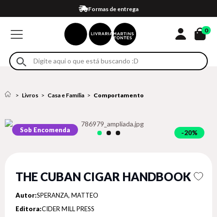
Compra 100% segura
Formas de entrega
Retire na loja
Eventos
Em até 4x sem juros no cartão*
0
Livros
Casa e Família
Comportamento
Sob Encomenda
20%
THE CUBAN CIGAR HANDBOOK
Autor:
SPERANZA, MATTEO
Editora:
CIDER MILL PRESS