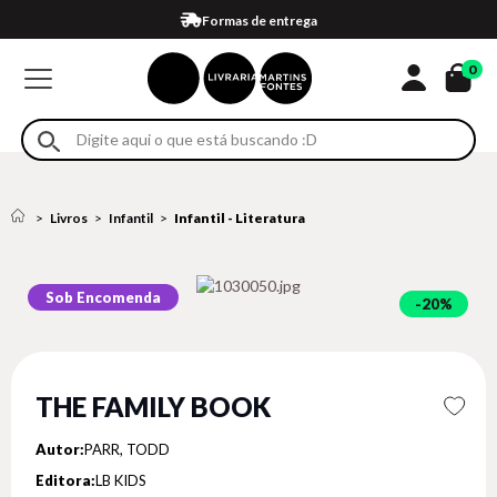
Compra 100% segura
Formas de entrega
Retire na loja
Eventos
Em até 4x sem juros no cartão*
0
Livros
Infantil
Infantil - Literatura
Sob Encomenda
20%
THE FAMILY BOOK
Autor:
PARR, TODD
Editora:
LB KIDS