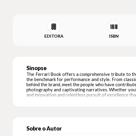
EDITORA
ISBN
Sinopse
The Ferrari Book offers a comprehensive tribute to the
the benchmark for performance and style. From classic 
behind the brand, meet the people who have contributed
photography and captivating narratives. Whether you’r
and innovation and relentless pursuit of excellence tha
Text in English and German.
Sobre o Autor