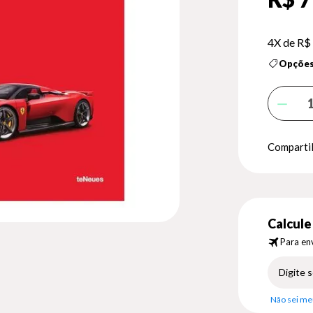
4X de
R$
Opções
Compartil
Calcule 
Para env
Não sei me