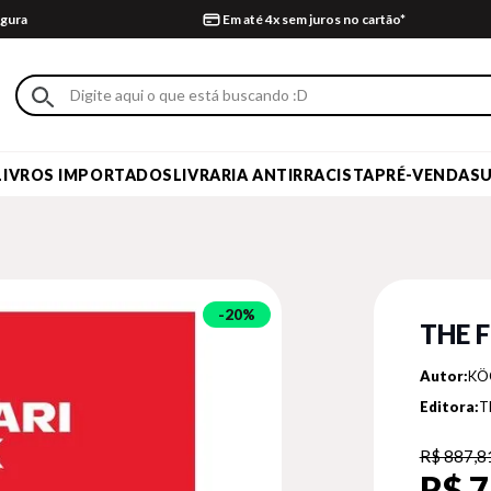
gura
Em até 4x sem juros no cartão*
LIVROS IMPORTADOS
LIVRARIA ANTIRRACISTA
PRÉ-VENDA
S
20%
THE 
Autor:
KÖ
Editora:
T
R$ 887,8
R$ 7