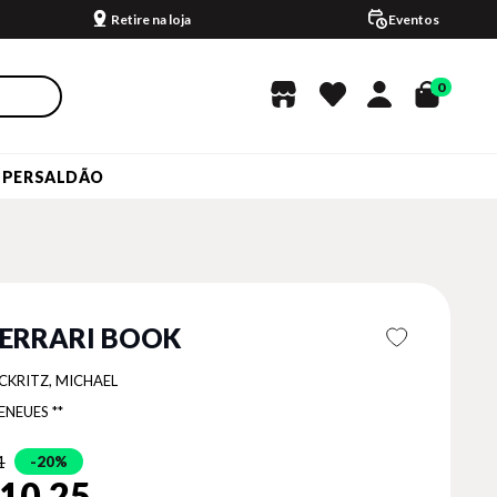
Retire na loja
Eventos
0
UPERSALDÃO
FERRARI BOOK
CKRITZ, MICHAEL
ENEUES **
1
20%
10,25