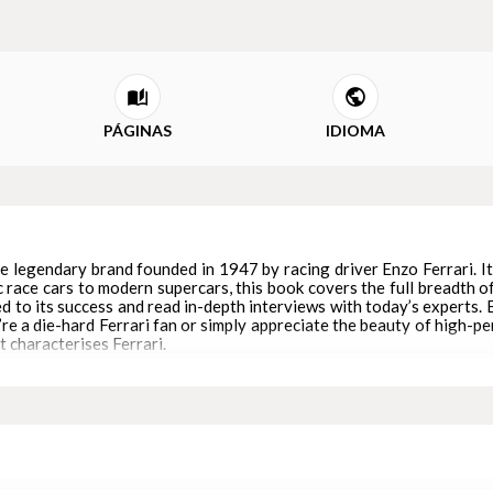
PÁGINAS
IDIOMA
 legendary brand founded in 1947 by racing driver Enzo Ferrari. It 
race cars to modern supercars, this book covers the full breadth of
 to its success and read in-depth interviews with today’s experts. 
e a die-hard Ferrari fan or simply appreciate the beauty of high-p
t characterises Ferrari.