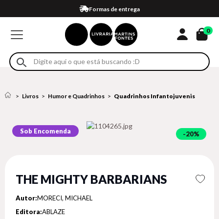
Compra 100% segura
Formas de entrega
Retire na loja
Eventos
Em até 4x sem juros no cartão*
0
Livros
Humor e Quadrinhos
Quadrinhos Infantojuvenis
Sob Encomenda
20%
THE MIGHTY BARBARIANS
Autor:
MORECI, MICHAEL
Editora:
ABLAZE