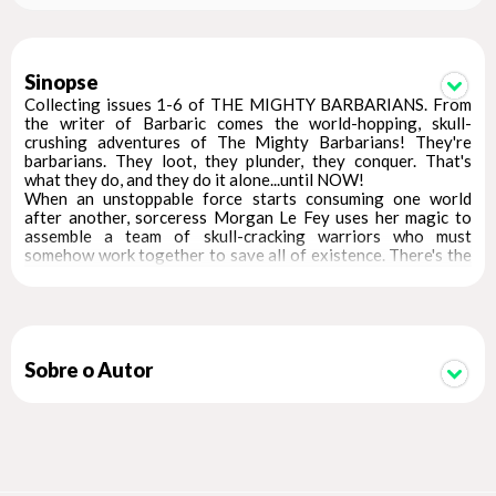
Sinopse
Collecting issues 1-6 of THE MIGHTY BARBARIANS. From
the writer of Barbaric comes the world-hopping, skull-
crushing adventures of The Mighty Barbarians! They're
barbarians. They loot, they plunder, they conquer. That's
what they do, and they do it alone...until NOW!
When an unstoppable force starts consuming one world
after another, sorceress Morgan Le Fey uses her magic to
assemble a team of skull-cracking warriors who must
somehow work together to save all of existence. There's the
young trickster Anansi, Viking shield maiden Birka, the shape
shifting Nanook, and their leader, heir to a fallen kingdom and
mightiest of warriors, KULL!
Though their alliance is uneasy, they will do whatever it takes
to cut the heart right out of their mutual enemy, leaving a
path of ruin through everything and everyone that stands in
Sobre o Autor
their way!
Before The Avengers, The Justice League, The X-Men,
before it all...stood The Mighty Barbarians!