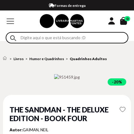
Compra 100% segura
Formas de entrega
Retire na loja
Eventos
Em até 4x sem juros no cartão*
0
Livros
Humor e Quadrinhos
Quadrinhos Adultos
20%
THE SANDMAN - THE DELUXE
EDITION - BOOK FOUR
Autor:
GAIMAN, NEIL