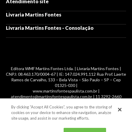
Atendimento site
Livraria Martins Fontes
Livraria Martins Fontes - Consolação
Editora WMF Martins Fontes Ltda. | Livraria Martins Fontes |
CNPJ: 08.463.170/0004-67 | IE: 147.024.991.112 Rua Prof. Laerte
Ramos de Carvalho, 133 – Bela Vista – São Paulo – SP – Cep
01325-030 |
www.martinsfontespaulista.com.br |
atendimento@martinsfontespaulista.com.br | 11 3292-2660
By clicking “Accept All Cookies”, you agree to the storing of
© 2014 -
2026
, MartinsFontes livros nacionais e importados,
cookies on your device to enhance site navigation, analyze
com mais de 700 mil títulos. Todos os direitos reservados.
site usage, and assist in our marketing efforts.