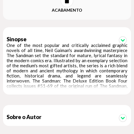
ACABAMENTO
Sinopse
One of the most popular and critically acclaimed graphic
novels of all time, Neil Gaiman's awardwinning masterpiece
The Sandman set the standard for mature, lyrical fantasy in
the modern comics era. Illustrated by an exemplary selection
of the medium's most gifted artists, the series is a rich blend
of modern and ancient mythology in which contemporary
fiction, historical drama, and legend are seamlessly
interwoven. The Sandman: The Deluxe Edition Book Four
collects issues #51-69 of the original run of The Sandman,
which includes the zero-hour tale World's End--at the
World's End Tavern, two travelers tell stories like A Tale of
Two Cities. This volume also features Vertigo Jam #1, where
the beauty and wonder of Dream's Castle is able to be
experienced.
Sobre o Autor