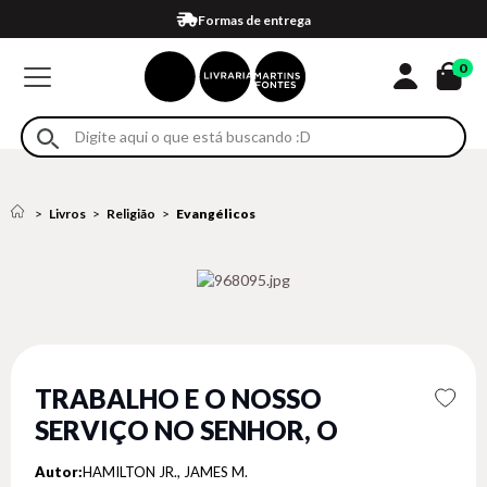
Compra 100% segura
Formas de entrega
Retire na loja
Eventos
Em até 4x sem juros no cartão*
0
Livros
Religião
Evangélicos
TRABALHO E O NOSSO
SERVIÇO NO SENHOR, O
Autor:
HAMILTON JR., JAMES M.