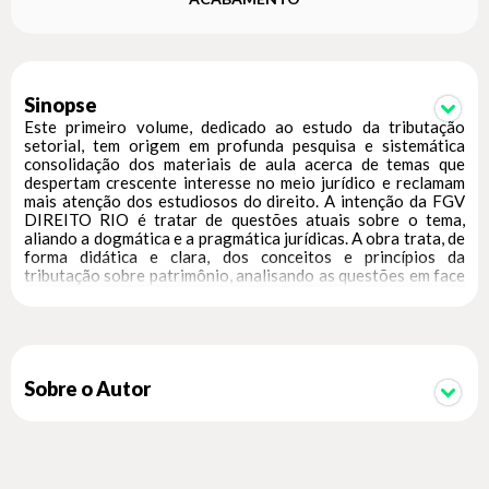
Sinopse
Este primeiro volume, dedicado ao estudo da tributação
setorial, tem origem em profunda pesquisa e sistemática
consolidação dos materiais de aula acerca de temas que
despertam crescente interesse no meio jurídico e reclamam
mais atenção dos estudiosos do direito. A intenção da FGV
DIREITO RIO é tratar de questões atuais sobre o tema,
aliando a dogmática e a pragmática jurídicas. A obra trata, de
forma didática e clara, dos conceitos e princípios da
tributação sobre patrimônio, analisando as questões em face
das condições econômicas do desenvolvimento do país e das
discussões recentes sobre o processo de reforma do Estado.
O material aqui apresentado abrangerá assuntos relevantes,
como: 1) setor financeiro; 2) setor mineral; 3) setor
imobiliário. Série Direito Tributário.
Sobre o Autor