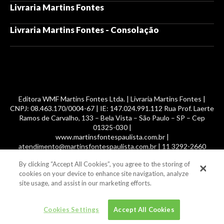
Livraria Martins Fontes
Livraria Martins Fontes - Consolação
Editora WMF Martins Fontes Ltda. | Livraria Martins Fontes |
CNPJ: 08.463.170/0004-67 | IE: 147.024.991.112 Rua Prof. Laerte
Ramos de Carvalho, 133 – Bela Vista – São Paulo – SP – Cep
01325-030 |
www.martinsfontespaulista.com.br |
atendimento@martinsfontespaulista.com.br | 11 3292-2660
By clicking “Accept All Cookies”, you agree to the storing of
© 2014 -
2026
, MartinsFontes livros nacionais e importados,
cookies on your device to enhance site navigation, analyze
com mais de 700 mil títulos. Todos os direitos reservados.
site usage, and assist in our marketing efforts.
Cookies Settings
Accept All Cookies