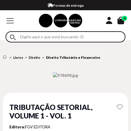
Compra 100% segura
Formas de entrega
Retire na loja
Eventos
Em até 4x sem juros no cartão*
0
Livros
Direito
Direito Tributário e Financeiro
TRIBUTAÇÃO SETORIAL,
VOLUME 1 - VOL. 1
Editora:
FGV EDITORA