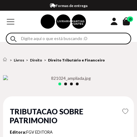
Compra 100% segura
Formas de entrega
Retire na loja
Eventos
Em até 4x sem juros no cartão*
0
Livros
Direito
Direito Tributário e Financeiro
TRIBUTACAO SOBRE
PATRIMONIO
Editora:
FGV EDITORA