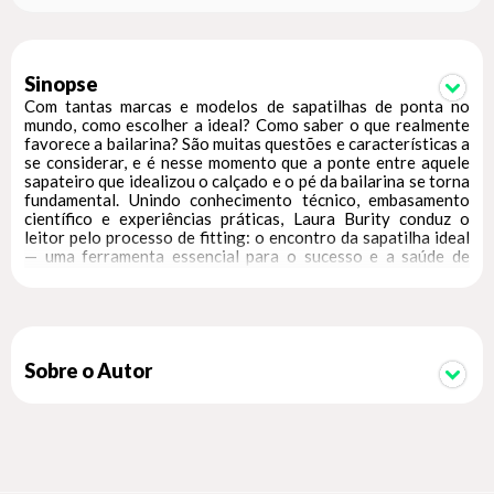
Sinopse
Com tantas marcas e modelos de sapatilhas de ponta no
mundo, como escolher a ideal? Como saber o que realmente
favorece a bailarina? São muitas questões e características a
se considerar, e é nesse momento que a ponte entre aquele
sapateiro que idealizou o calçado e o pé da bailarina se torna
fundamental. Unindo conhecimento técnico, embasamento
científico e experiências práticas, Laura Burity conduz o
leitor pelo processo de fitting: o encontro da sapatilha ideal
— uma ferramenta essencial para o sucesso e a saúde de
bailarinas e bailarinos. Mais do que um guia, Um caminho
através do fitting é também uma celebração: o resultado de
anos de dedicação, pesquisa e persistência. A autora
compartilha sua jornada até se tornar fitter profissional,
mostrando como essa prática foi além de uma busca técnica,
tornando-se o próprio caminho que ela vem trilhando em sua
Sobre o Autor
vida. QUE ESTE CAMINHO TAMBÉM ABRA PORTAS PARA
CADA LEITOR!