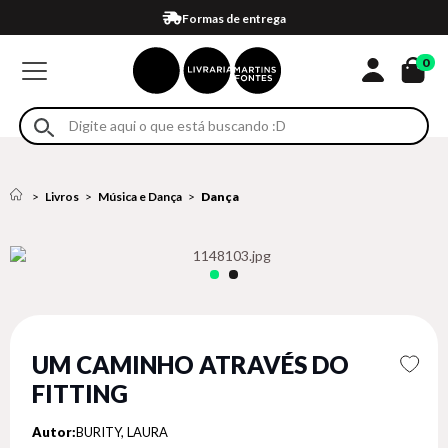
Compra 100% segura
Formas de entrega
Retire na loja
Eventos
Em até 4x sem juros no cartão*
0
Livros
Música e Dança
Dança
UM CAMINHO ATRAVÉS DO
FITTING
Autor:
BURITY, LAURA