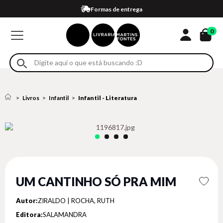
Compra 100% segura
Formas de entrega
Retire na loja
Eventos
Em até 4x sem juros no cartão*
0
Livros
Infantil
Infantil - Literatura
UM CANTINHO SÓ PRA MIM
Autor:
ZIRALDO | ROCHA, RUTH
Editora:
SALAMANDRA