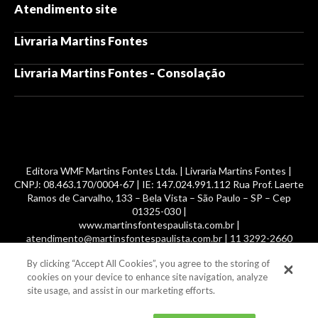
Atendimento site
Livraria Martins Fontes
Livraria Martins Fontes - Consolação
Editora WMF Martins Fontes Ltda. | Livraria Martins Fontes |
CNPJ: 08.463.170/0004-67 | IE: 147.024.991.112 Rua Prof. Laerte
Ramos de Carvalho, 133 – Bela Vista – São Paulo – SP – Cep
01325-030 |
www.martinsfontespaulista.com.br |
atendimento@martinsfontespaulista.com.br | 11 3292-2660
By clicking “Accept All Cookies”, you agree to the storing of
© 2014 -
2026
, MartinsFontes livros nacionais e importados,
cookies on your device to enhance site navigation, analyze
com mais de 700 mil títulos. Todos os direitos reservados.
site usage, and assist in our marketing efforts.