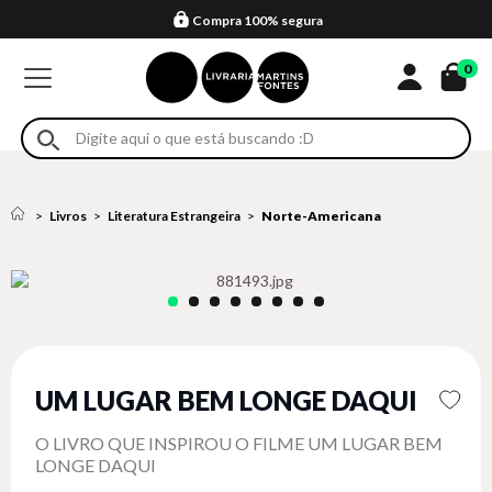
Compra 100% segura
Formas de entrega
Retire na loja
Eventos
Em até 4x sem juros no cartão*
0
Livros
Literatura Estrangeira
Norte-Americana
UM LUGAR BEM LONGE DAQUI
O LIVRO QUE INSPIROU O FILME UM LUGAR BEM
LONGE DAQUI