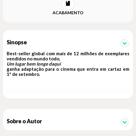
ACABAMENTO
Sinopse
Best-seller global com mais de 12 milhões de exemplares
vendidos no mundo todo,
Um lugar bem longe daqui
ganha adaptação para o cinema que entra em cartaz em
1º de setembro.
Por anos, boatos sobre Kya Clark, a “Menina do Brejo”,
assombraram Barkley Cove, uma calma cidade costeira da
Carolina do Norte. Ela, no entanto, não é o que todos dizem.
Sensata e inteligente, Kya sobreviveu por anos sozinha no
pântano que chama de lar, tendo as gaivotas como amigas e a
areia como professora. Abandonada pela mãe, que não
Sobre o Autor
conseguiu suportar o marido abusivo e alcoólatra, e depois
pelos irmãos, a menina viveu algum tempo na companhia