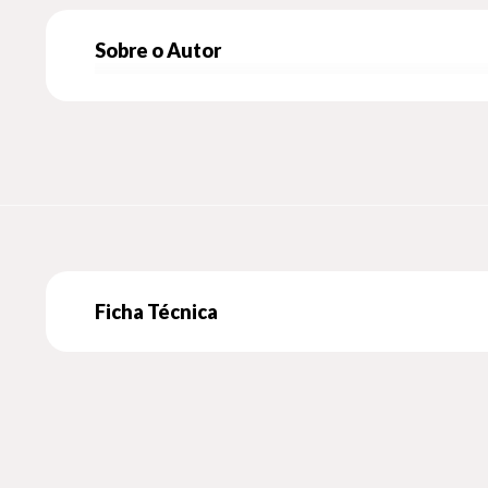
anotado, o dono do diário encontrará seus pensamentos 
Sobre o Autor
Depois das primeiras páginas fica impossível parar, e
com um grupo inteiro de amigos; um casal pode registr
a brincadeira funciona como uma verdadeira cápsula do
Ideal tanto para quem adora diários quanto para aquele
Perfeito para presentear.
Edição de luxo, com capa dura, fitilho e douração nas p
Ficha Técnica