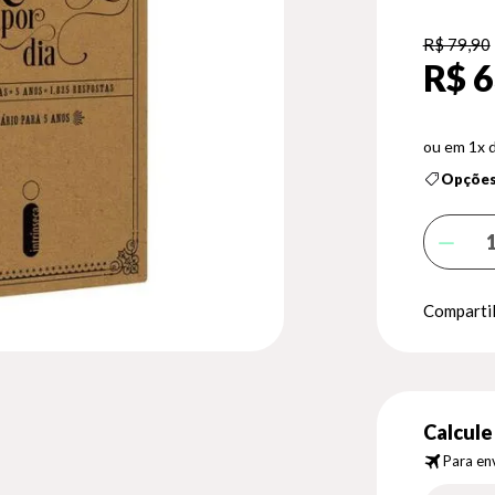
R$ 79,90
R$ 6
1x 
Opções
Compartil
Calcule 
Para env