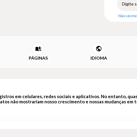
Não sei me
PÁGINAS
IDIOMA
stros em celulares, redes sociais e aplicativos. No entanto, qua
latos não mostrariam nosso crescimento e nossas mudanças em t
de de questões, das mais simples às mais complicadas, como “Para o
 há espaço para cinco respostas, uma por ano, ao longo de cinco a