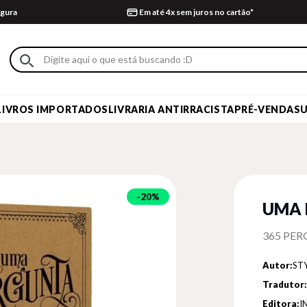
gura
Em até 4x sem juros no cartão*
LIVROS IMPORTADOS
LIVRARIA ANTIRRACISTA
PRÉ-VENDA
S
20%
UMA 
365 PER
Autor:
ST
Tradutor:
Editora:
I