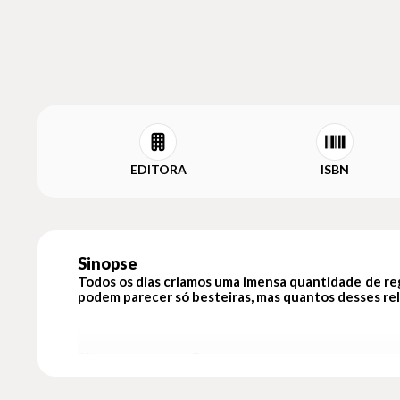
EDITORA
ISBN
Sinopse
Todos os dias criamos uma imensa quantidade de regi
podem parecer só besteiras, mas quantos desses re
Uma pergunta por dia
convida você a registrar suas respostas a uma varieda
primeira linha da sua autobiografia”. Em cada página