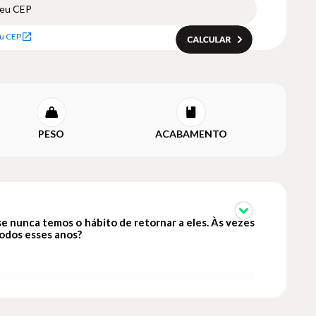
u CEP
PESO
ACABAMENTO
se nunca temos o hábito de retornar a eles. Às vezes
odos esses anos?
nde você quer fazer sua próxima viagem?” ou “Escreva a
nos. Com o passar do tempo, quando voltar a um dia já