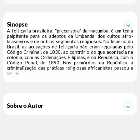
Sinopse
A feitiçaria brasileira, “precursora” da macumba, é um tema
palpitante para os adeptos da Umbanda, dos cultos afro-
brasileiros e de outros segmentos religiosos. No Império do
Brasil, as acusações de feitiçaria não eram reguladas pelo
Código Criminal, de 1830, ao contrário do que acontecia na
colônia, com as Ordenações Filipinas, e na República, com o
Código Penal, de 1890. Nos primórdios da República, a
criminalização das práticas religiosas africanistas passou a
ser lei.
No livro Feiticeiros e Feitiçaria no Segundo Império do
Brasil, publicado pela EDITORA DO CONHECIMENTO,
Diamantino Fernandes Trindade fez uma extensa abordagem
sobre o tema, com foco principal no estado do Rio de Janeiro
e em São Paulo. Nesta obra, o autor dá continuidade à
pesquisa, abordando agora outros estados brasileiros,
Sobre o Autor
abrangendo desde a segunda metade do século dezenove até
o século vinte e um.
No resgate das matérias dos periódicos, temas instigantes
vem à tona como um ritual do Sabath, o monge José Maria,
beato e líder dos camponeses na Guerra do Contestado, o
aclamado Pai Procópio e seu terreiro Ogunjá. Apresenta