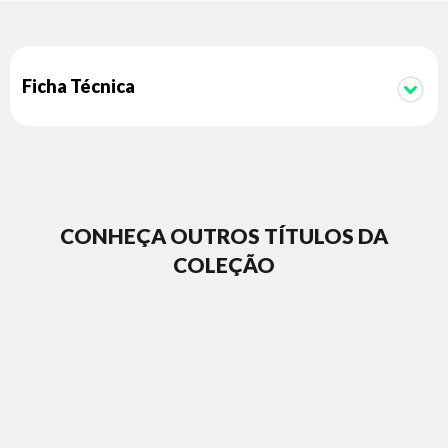
ainda temas interessantes como o médium curador: Padre
Donizetti, a famosa Bruxa de Évora, fotografias
paranormais, Semirombas e Sakáangás. Uma galeria de
imagens encerra a obra.
Ficha Técnica
CONHEÇA OUTROS TÍTULOS DA
COLEÇÃO