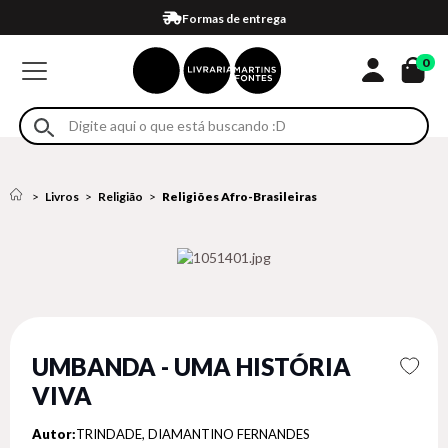
Compra 100% segura
Formas de entrega
Retire na loja
Eventos
Em até 4x sem juros no cartão*
0
Livros
Religião
Religiões Afro-Brasileiras
UMBANDA - UMA HISTÓRIA
VIVA
Autor:
TRINDADE, DIAMANTINO FERNANDES