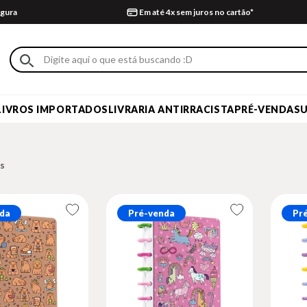
gura
Em até 4x sem juros no cartão*
LIVROS IMPORTADOS
LIVRARIA ANTIRRACISTA
PRÉ-VENDA
S
da
Pré-venda
Pr