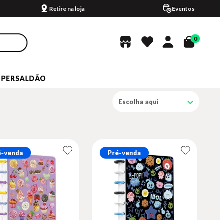
Retire na loja
Eventos
0
UPERSALDÃO
Escolha aqui
é-venda
Pré-venda