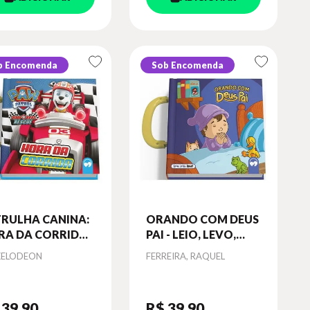
b Encomenda
Sob Encomenda
TRULHA CANINA:
ORANDO COM DEUS
A DA CORRIDA -
PAI - LEIO, LEVO,
O, LEVO, AMO
AMO
or
Autor
KELODEON
FERREIRA, RAQUEL
 39
,90
R$ 39
,90