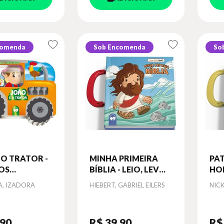
comenda
Sob Encomenda
So
 O TRATOR -
MINHA PRIMEIRA
PA
OS
BÍBLIA - LEIO, LEVO,
HOR
IDOS
AMO
LEI
Autor
Aut
A, IZADORA
HIEBERT, GABRIEL EILERS
NIC
,90
R$ 39
,90
R$