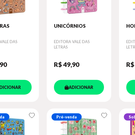
ARAS
UNICÓRNIOS
HO
VALE DAS
Autor
EDITORA VALE DAS
Aut
EDI
LETRAS
LET
,90
R$ 49
,90
R$
DICIONAR
ADICIONAR
da
Pré-venda
So