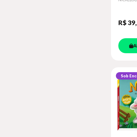
AMO
R$ 39
A
Sob En