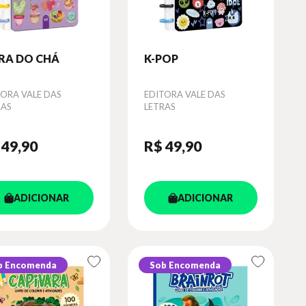
RA DO CHÁ
K-POP
or
TORA VALE DAS
Autor
EDITORA VALE DAS
RAS
LETRAS
 49
,90
R$ 49
,90
ADICIONAR
ADICIONAR
b Encomenda
Sob Encomenda