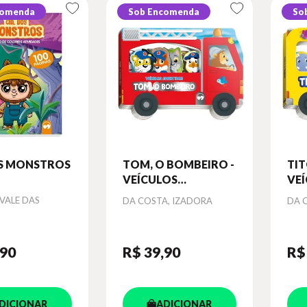
comenda
Sob Encomenda
So
OS MONSTROS
TOM, O BOMBEIRO -
TIT
VEÍCULOS
VE
DIVERTIDOS
DI
VALE DAS
Autor
Aut
DA COSTA, IZADORA
DA 
,90
R$ 39
,90
R$
DICIONAR
ADICIONAR