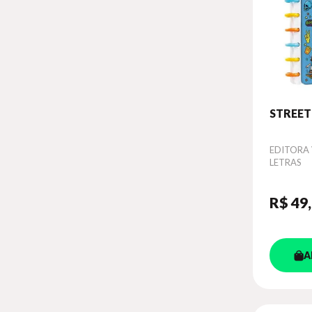
STREET
Autor
EDITORA 
LETRAS
R$ 49
A