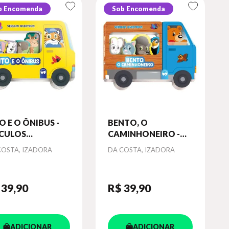
b Encomenda
Sob Encomenda
O E O ÔNIBUS -
BENTO, O
ÍCULOS
CAMINHONEIRO -
VERTIDOS
VEÍCULOS
or
Autor
COSTA, IZADORA
DA COSTA, IZADORA
DIVERTIDOS
 39
,90
R$ 39
,90
ADICIONAR
ADICIONAR