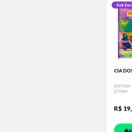
Sob En
CIA D
Autor
EDITORA 
LETRAS
R$ 19
A