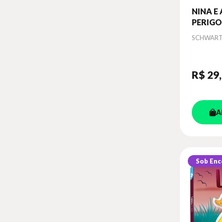
NINA E
PERIGO
AQUI
Autor
SCHWARTZ
R$ 29
A
Sob En