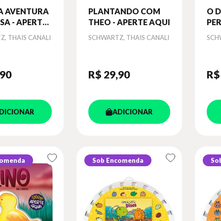
 A AVENTURA
PLANTANDO COM
O 
SA - APERTE
THEO - APERTE AQUI
PER
AP
Autor
Aut
, THAIS CANALI
SCHWARTZ, THAIS CANALI
SCH
,90
R$ 29
,90
R$
DICIONAR
ADICIONAR
comenda
Sob Encomenda
So