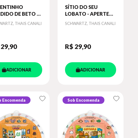
DENTINHO
SÍTIO DO SEU
DIDO DE BETO -
LOBATO - APERTE
ERTE AQUI
AQUI
or
Autor
WARTZ, THAIS CANALI
SCHWARTZ, THAIS CANALI
 29
,90
R$ 29
,90
ADICIONAR
ADICIONAR
b Encomenda
Sob Encomenda