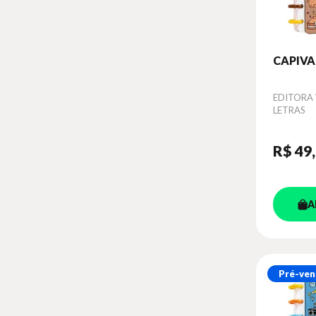
CAPIV
Autor
EDITORA 
LETRAS
R$ 49
A
Pré-ven