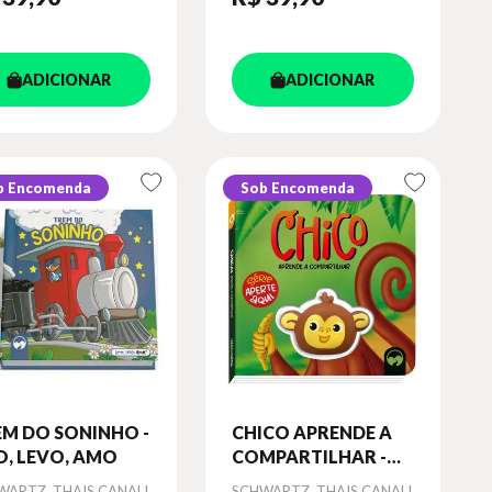
ADICIONAR
ADICIONAR
b Encomenda
Sob Encomenda
EM DO SONINHO -
CHICO APRENDE A
O, LEVO, AMO
COMPARTILHAR -
APERTE AQUI
or
Autor
WARTZ, THAIS CANALI
SCHWARTZ, THAIS CANALI