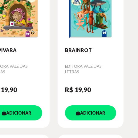
PIVARA
BRAINROT
or
TORA VALE DAS
Autor
EDITORA VALE DAS
RAS
LETRAS
 19
,90
R$ 19
,90
ADICIONAR
ADICIONAR