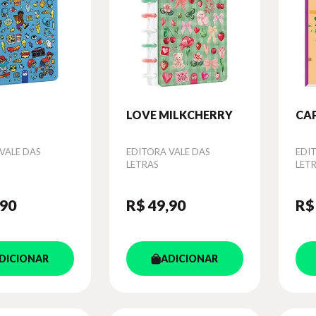
LOVE MILKCHERRY
CA
VALE DAS
Autor
EDITORA VALE DAS
Aut
EDI
LETRAS
LET
,90
R$ 49
,90
R$
DICIONAR
ADICIONAR