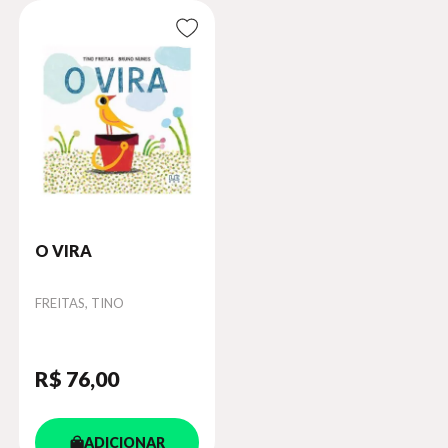
O VIRA
Autor
FREITAS, TINO
R$ 76
,00
ADICIONAR