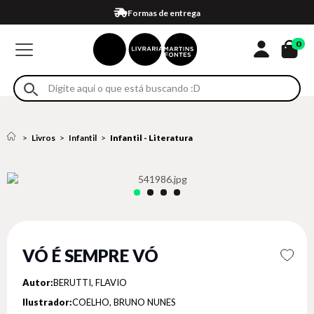
Compra 100% segura
Formas de entrega
Retire na loja
Eventos
Em até 4x sem juros no cartão*
0
Livros
Infantil
Infantil - Literatura
VÓ É SEMPRE VÓ
Autor:
BERUTTI, FLAVIO
Ilustrador:
COELHO, BRUNO NUNES