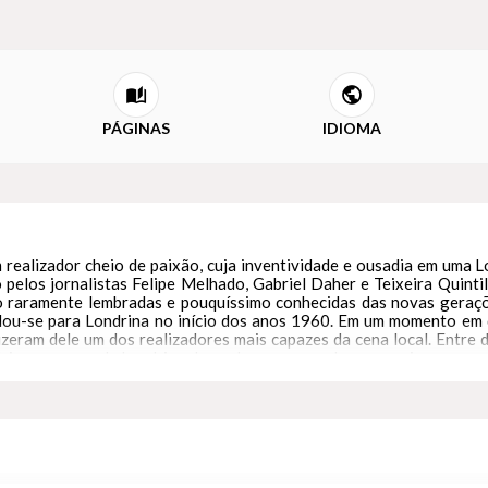
PÁGINAS
IDIOMA
um realizador cheio de paixão, cuja inventividade e ousadia em uma
 pelos jornalistas Felipe Melhado, Gabriel Daher e Teixeira Quintil
 são raramente lembradas e pouquíssimo conhecidas das novas ger
dou-se para Londrina no início dos anos 1960. Em um momento em q
 fizeram dele um dos realizadores mais capazes da cena local. Entr
nárias para aquela Londrina de modos conservadores, servis, e que e
olução na América do Sul, de Augusto Boal, e de O Assalto, de Jos
 de Londrina, uma mostra competitiva que daria origem ao celebrad
lmente à sua atuação na mídia local. Ainda nos anos 1960 ele foi um d
do carioca David Conde, nos primórdios da teledramaturgia brasileira
usicais que marcaram época na pré-história da TV caipira: Bossa T
espécie de versão local da Jovem Guarda, qu