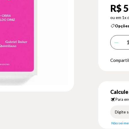
R$ 5
1x 
Opções
Compartil
Calcule 
Para env
Não sei me