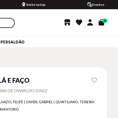
Retire na loja
Eventos
0
UPERSALDÃO
LÁ E FAÇO
BRA DE OSWALDO DINIZ
HADO, FELIPE | DAHER, GABRIEL | QUINTILIANO, TEIXEIRA
RAFATORIO