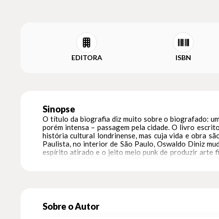
EDITORA
ISBN
Sinopse
O título da biografia diz muito sobre o biografado: 
porém intensa – passagem pela cidade. O livro escrito
história cultural londrinense, mas cuja vida e obra
Paulista, no interior de São Paulo, Oswaldo Diniz mu
espírito atirado e o jeito meio punk de produzir arte
crítica, Diniz dirigiu peças transgressoras, revolucio
suas principais realizações estão as montagens de Rev
das duas primeiras edições do Festival Universitário
cidade, para além da vida teatral, era devida principa
emissora de televisão do interior do Brasil. Ao lado 
vivo na televisão local. Mas foram seus programas m
Sobre o Autor
junto de sua irmã Maria Lúcia Diniz, e Ala Jovem, uma 