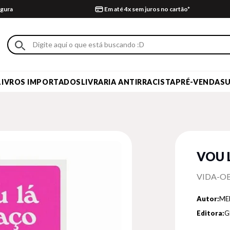
gura
Em até 4x sem juros no cartão*
LIVROS IMPORTADOS
LIVRARIA ANTIRRACISTA
PRÉ-VENDA
S
VOU 
VIDA-O
Autor:
MEL
Editora:
G