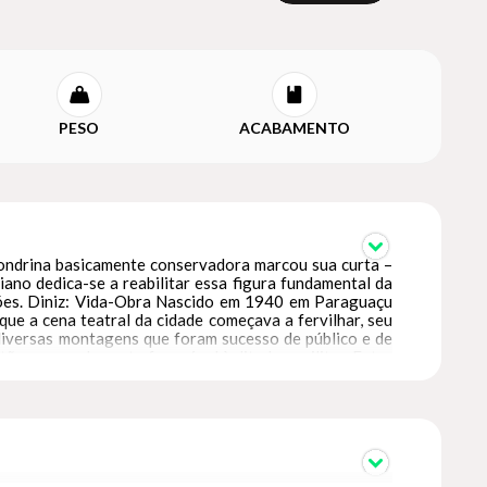
PESO
ACABAMENTO
 Londrina basicamente conservadora marcou sua curta –
iano dedica-se a reabilitar essa figura fundamental da
ações. Diniz: Vida-Obra Nascido em 1940 em Paraguaçu
ue a cena teatral da cidade começava a fervilhar, seu
e diversas montagens que foram sucesso de público e de
ntão era amplamente favorável à ditadura militar. Entre
é Vicente. Ambas peças foram vencedoras, em 1968 e 69,
o FILO. No entanto, a imensa popularidade de Diniz na
os principais nomes da TV Coroados, o Canal 3, primeira
, Diniz produzia e dirigia peças que eram encenadas ao
otal, um programa dedicado à MPB que ele apresentava