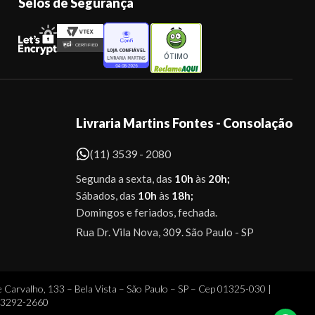
Selos de Segurança
ÓTIMO
Livraria Martins Fontes - Consolação
(11) 3539 - 2080
Segunda a sexta, das
10h
às
20h;
Sábados, das
10h
às
18h;
Domingos e feriados, fechada.
Rua Dr. Vila Nova, 309. São Paulo - SP
 Carvalho, 133 – Bela Vista – São Paulo – SP – Cep 01325-030 |
1 3292-2660