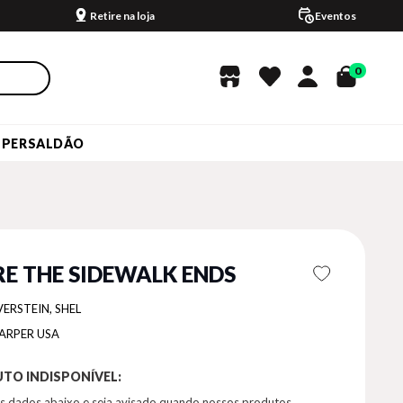
Retire na loja
Eventos
0
UPERSALDÃO
E THE SIDEWALK ENDS
VERSTEIN, SHEL
ARPER USA
TO INDISPONÍVEL:
s dados abaixo e seja avisado quando nossos produtos