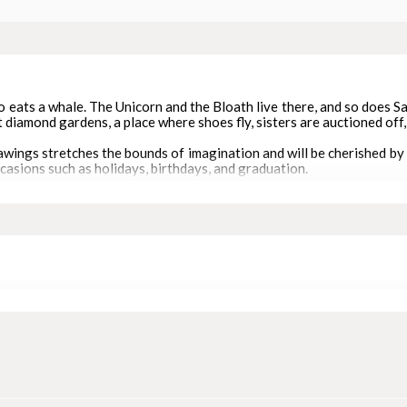
ho eats a whale. The Unicorn and the Bloath live there, and so does 
 diamond gardens, a place where shoes fly, sisters are auctioned off,
awings stretches the bounds of imagination and will be cherished by r
casions such as holidays, birthdays, and graduation.