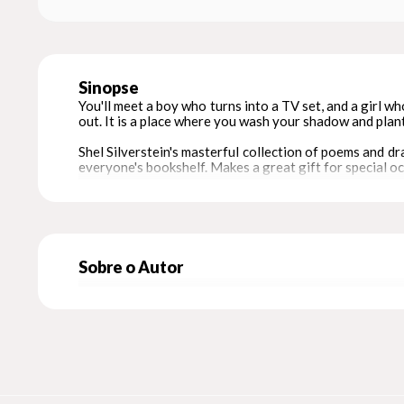
Sinopse
You'll meet a boy who turns into a TV set, and a girl w
out. It is a place where you wash your shadow and plant
Shel Silverstein's masterful collection of poems and dr
everyone's bookshelf. Makes a great gift for special oc
Library Binding.
Sobre o Autor