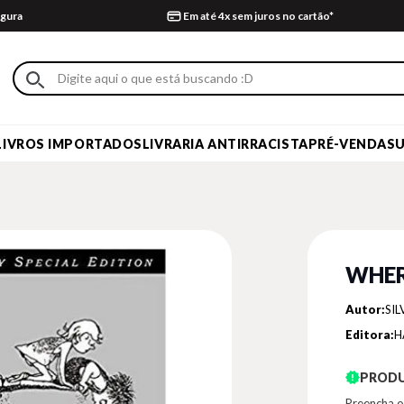
gura
Em até 4x sem juros no cartão*
LIVROS IMPORTADOS
LIVRARIA ANTIRRACISTA
PRÉ-VENDA
S
WHER
Autor:
SIL
Editora:
H
PRODU
Preencha o