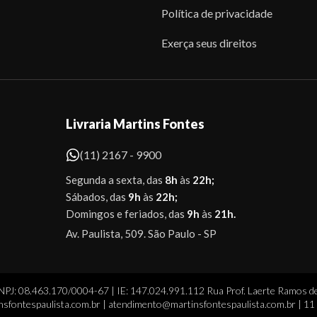
Política de privacidade
Exerça seus direitos
Livraria Martins Fontes
(11) 2167 - 9900
Segunda a sexta, das
8h
às
22h;
Sábados, das
9h
às
22h;
Domingos e feriados, das
9h
às
21h.
Av. Paulista, 509. São Paulo - SP
CNPJ: 08.463.170/0004-67 | IE: 147.024.991.112 Rua Prof. Laerte Ramos de
sfontespaulista.com.br | atendimento@martinsfontespaulista.com.br | 1