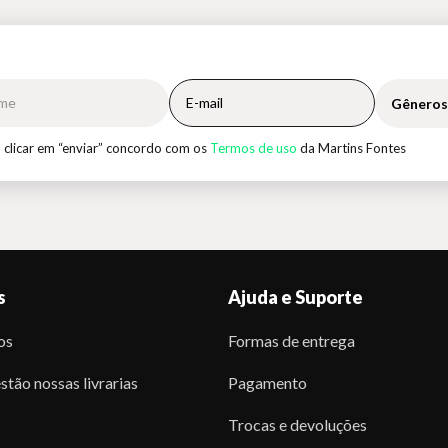
Gêneros
 clicar em “enviar” concordo com os
Termos de uso
da Martins Fontes
s
Ajuda e Suporte
os
Formas de entrega
stão nossas livrarias
Pagamento
Trocas e devoluções