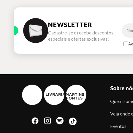
NEWSLETTER
Cadastre-se e receba descontos
especiais e ofertas exclusivas!
Ao
Sobre nó
Quem som
Veja onde e
Eventos