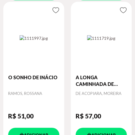
O SONHO DE INÁCIO
A LONGA
CAMINHADA DE
JAMI...
Autor
Autor
RAMOS, ROSSANA
DE ACOPIARA, MOREIRA
R$ 51
,00
R$ 57
,00