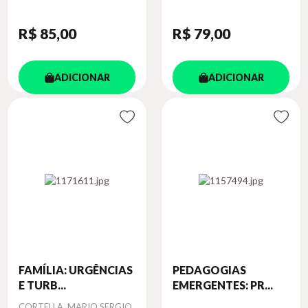
R$ 85
,00
R$ 79
,00
ADICIONAR
ADICIONAR
FAMÍLIA: URGÊNCIAS
PEDAGOGIAS
E TURB...
EMERGENTES: PR...
Autor
CORTELLA, MARIO SERGIO