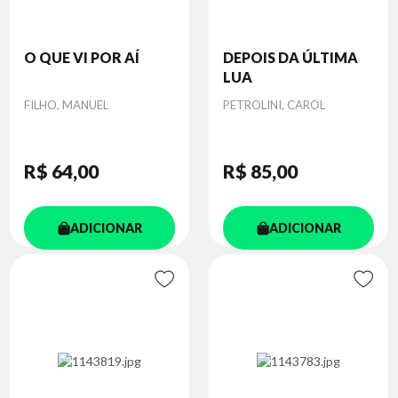
O QUE VI POR AÍ
DEPOIS DA ÚLTIMA
LUA
Autor
Autor
FILHO, MANUEL
PETROLINI, CAROL
R$ 64
,00
R$ 85
,00
ADICIONAR
ADICIONAR