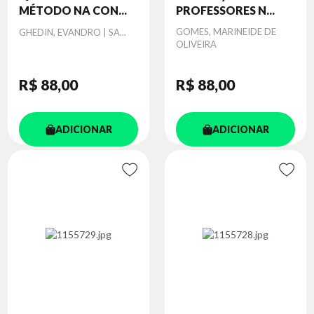
MÉTODO NA CON...
PROFESSORES N...
Autor
Autor
GOMES, MARINEIDE DE
GHEDIN, EVANDRO | SA...
OLIVEIRA
R$ 88
,00
R$ 88
,00
ADICIONAR
ADICIONAR