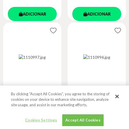
ADICIONAR
ADICIONAR
By clicking “Accept All Cookies”, you agree to the storing of
ESTUDO DE
MANUAL PRÁTICO
cookies on your device to enhance site navigation, analyze
VOCABULÁRIO
DE EDUCAÇÃ...
site usage, and assist in our marketing efforts.
Autor
Autor
TRAVAGLIA, LUIZ CARLOS
PEVIRGULADEZ, ALLAN
Cookies Settings
Accept All Cookies