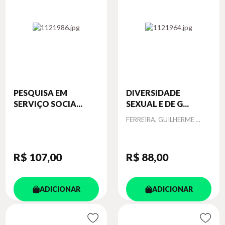
PESQUISA EM
DIVERSIDADE
SERVIÇO SOCIA...
SEXUAL E DE G...
Autor
FERREIRA, GUILHERME ...
R$ 107
,00
R$ 88
,00
ADICIONAR
ADICIONAR