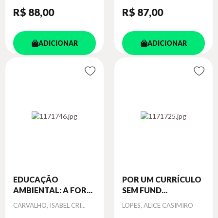
R$ 88
,00
R$ 87
,00
ADICIONAR
ADICIONAR
EDUCAÇÃO
POR UM CURRÍCULO
AMBIENTAL: A FOR...
SEM FUND...
Autor
Autor
CARVALHO, ISABEL CRI...
LOPES, ALICE CASIMIRO