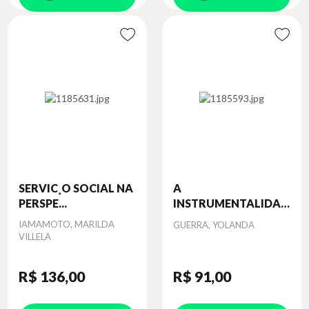
SERVIC¸O SOCIAL NA
A
PERSPE...
INSTRUMENTALIDADE
DO SE...
Autor
IAMAMOTO, MARILDA
Autor
GUERRA, YOLANDA
VILLELA
R$ 136
,00
R$ 91
,00