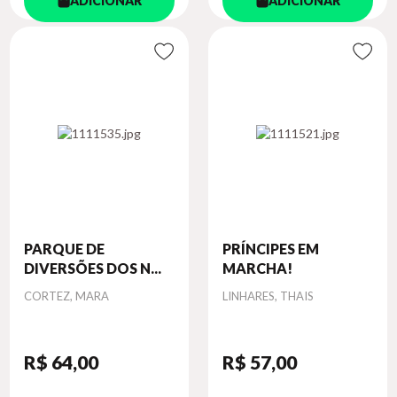
ADICIONAR
ADICIONAR
PARQUE DE
PRÍNCIPES EM
DIVERSÕES DOS N...
MARCHA!
Autor
Autor
CORTEZ, MARA
LINHARES, THAIS
R$ 64
,00
R$ 57
,00