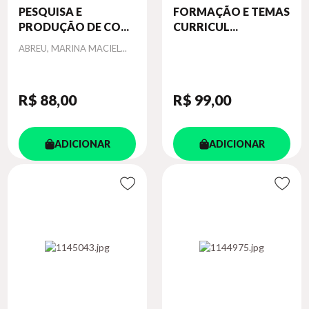
PESQUISA E
FORMAÇÃO E TEMAS
PRODUÇÃO DE CO...
CURRICUL...
Autor
ABREU, MARINA MACIEL...
R$ 88
,00
R$ 99
,00
ADICIONAR
ADICIONAR