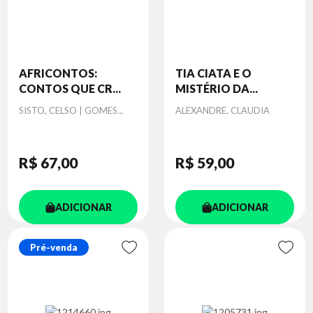
AFRICONTOS:
TIA CIATA E O
CONTOS QUE CR...
MISTÉRIO DA...
Autor
Autor
SISTO, CELSO | GOMES...
ALEXANDRE, CLAUDIA
R$ 67
,00
R$ 59
,00
ADICIONAR
ADICIONAR
Pré-venda