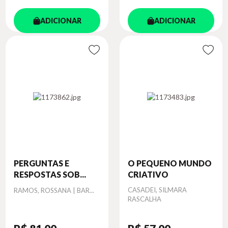
ADICIONAR
ADICIONAR
PERGUNTAS E
O PEQUENO MUNDO
RESPOSTAS SOB...
CRIATIVO
Autor
Autor
CASADEI, SILMARA
RAMOS, ROSSANA | BAR...
RASCALHA