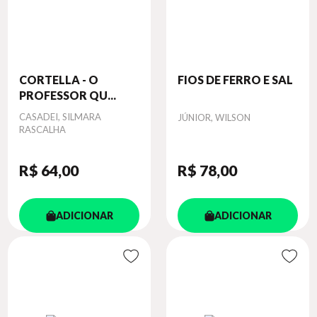
CORTELLA - O
FIOS DE FERRO E SAL
PROFESSOR QU...
Autor
CASADEI, SILMARA
Autor
JÚNIOR, WILSON
RASCALHA
R$ 64
,00
R$ 78
,00
ADICIONAR
ADICIONAR