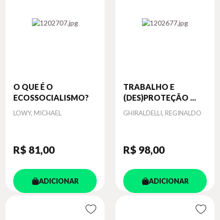
O QUE É O
TRABALHO E
ECOSSOCIALISMO?
(DES)PROTEÇÃO ...
Autor
Autor
LOWY, MICHAEL
GHIRALDELLI, REGINALDO
R$ 81
,00
R$ 98
,00
ADICIONAR
ADICIONAR