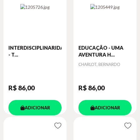
INTERDISCIPLINARIDADE
EDUCAÇÃO - UMA
- T...
AVENTURA H...
Autor
CHARLOT, BERNARDO
R$ 86
,00
R$ 86
,00
ADICIONAR
ADICIONAR