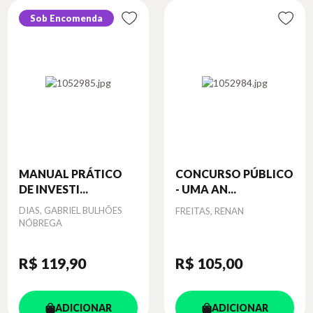
Sob Encomenda
MANUAL PRÁTICO
CONCURSO PÚBLICO
DE INVESTI...
- UMA AN...
Autor
DIAS, GABRIEL BULHÕES
Autor
FREITAS, RENAN
NÓBREGA
R$ 119
,90
R$ 105
,00
ADICIONAR
ADICIONAR