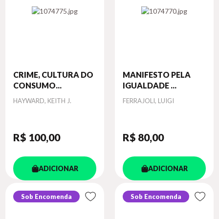
CRIME, CULTURA DO
MANIFESTO PELA
CONSUMO...
IGUALDADE ...
Autor
Autor
HAYWARD, KEITH J.
FERRAJOLI, LUIGI
R$ 100
,00
R$ 80
,00
ADICIONAR
ADICIONAR
Sob Encomenda
Sob Encomenda