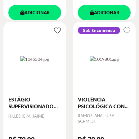
ADICIONAR
ADICIONAR
Sob Encomenda
ESTÁGIO
VIOLÊNCIA
SUPERVISIONADO
PSICOLÓGICA CON...
EM...
Autor
Autor
RAMOS, ANA LUISA
HILLESHEIM, JAIME
SCHMIDT