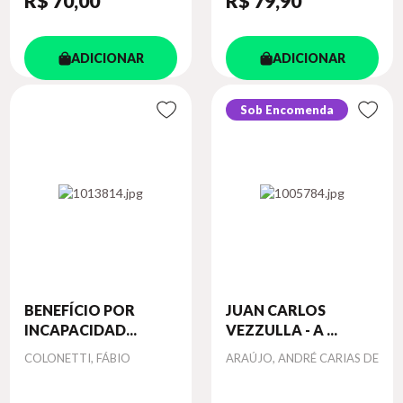
R$ 70
,00
R$ 79
,90
ADICIONAR
ADICIONAR
Sob Encomenda
BENEFÍCIO POR
JUAN CARLOS
INCAPACIDAD...
VEZZULLA - A ...
Autor
Autor
COLONETTI, FÁBIO
ARAÚJO, ANDRÉ CARIAS DE