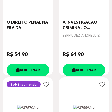
O DIREITO PENAL NA
A INVESTIGAÇÃO
ERA DA...
CRIMINAL O...
Autor
BERMUDEZ, ANDRÉ LUIZ
R$ 54
,90
R$ 64
,90
ADICIONAR
ADICIONAR
Sob Encomenda