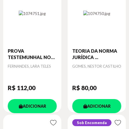
PROVA
TEORIA DA NORMA
TESTEMUNHAL NO
JURÍDICA ...
PROC...
Autor
Autor
FERNANDES, LARA TELES
GOMES, NESTOR CASTILHO
R$ 112
,00
R$ 80
,00
ADICIONAR
ADICIONAR
Sob Encomenda