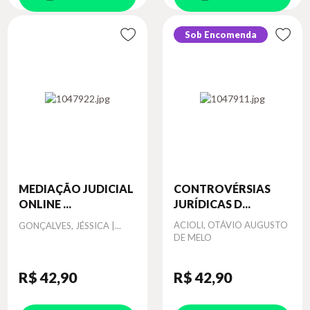
Sob Encomenda
MEDIAÇÃO JUDICIAL
CONTROVÉRSIAS
ONLINE ...
JURÍDICAS D...
Autor
Autor
ACIOLI, OTÁVIO AUGUSTO
GONÇALVES, JÉSSICA |...
DE MELO
R$ 42
,90
R$ 42
,90