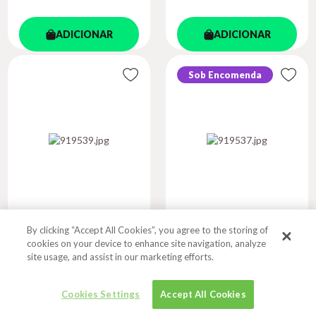
ADICIONAR
ADICIONAR
Sob Encomenda
By clicking “Accept All Cookies”, you agree to the storing of
PROTEÇÃO DE
ENSINANDO UM
cookies on your device to enhance site navigation, analyze
DADOS PESSOAI...
ROBÔ A JULGA...
site usage, and assist in our marketing efforts.
Autor
FONTENELLE NETO, JOSÉ E.
Autor
ROSA, ALEXANDRFE MOR...
DA C.
Cookies Settings
Accept All Cookies