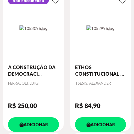
Sob Encomenda
A CONSTRUÇÃO DA
ETHOS
DEMOCRACI...
CONSTITUCIONAL -
IG...
Autor
Autor
FERRAJOLI, LUIGI
TSESIS, ALEXANDER
R$ 250
,00
R$ 84
,90
ADICIONAR
ADICIONAR