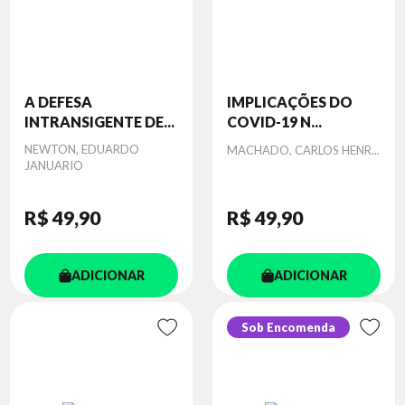
A DEFESA
IMPLICAÇÕES DO
INTRANSIGENTE DE...
COVID-19 N...
Autor
NEWTON, EDUARDO
Autor
MACHADO, CARLOS HENR...
JANUARIO
R$ 49
,90
R$ 49
,90
ADICIONAR
ADICIONAR
Sob Encomenda