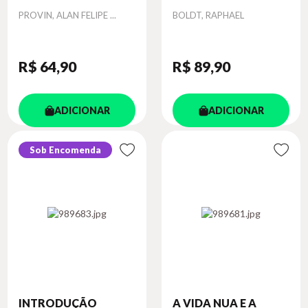
DO DIR...
Autor
Autor
PROVIN, ALAN FELIPE ...
BOLDT, RAPHAEL
R$ 64
,90
R$ 89
,90
ADICIONAR
ADICIONAR
Sob Encomenda
INTRODUÇÃO
A VIDA NUA E A