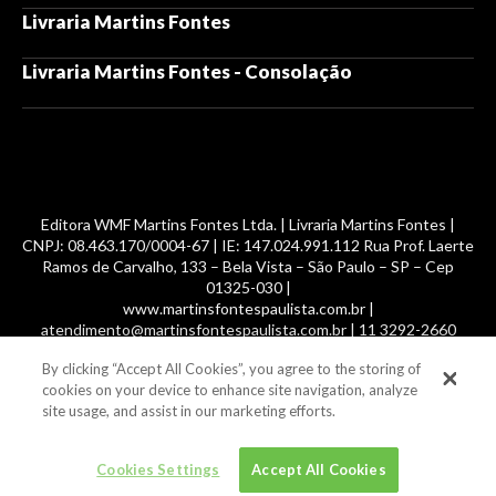
Livraria Martins Fontes
Livraria Martins Fontes - Consolação
Editora WMF Martins Fontes Ltda. | Livraria Martins Fontes |
CNPJ: 08.463.170/0004-67 | IE: 147.024.991.112 Rua Prof. Laerte
Ramos de Carvalho, 133 – Bela Vista – São Paulo – SP – Cep
01325-030 |
www.martinsfontespaulista.com.br |
atendimento@martinsfontespaulista.com.br | 11 3292-2660
By clicking “Accept All Cookies”, you agree to the storing of
© 2014 -
2026
, MartinsFontes livros nacionais e importados,
cookies on your device to enhance site navigation, analyze
com mais de 700 mil títulos. Todos os direitos reservados.
site usage, and assist in our marketing efforts.
Cookies Settings
Accept All Cookies