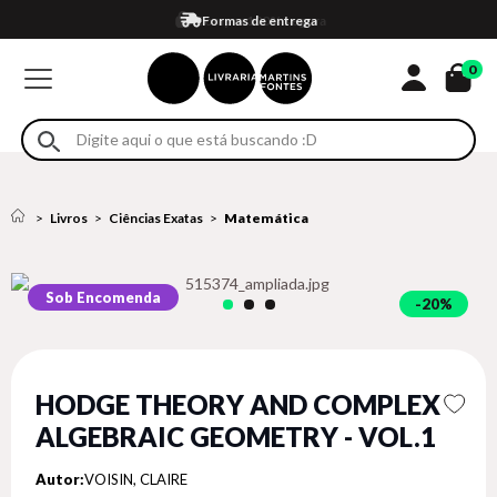
Compra 100% segura
Formas de entrega
Retire na loja
Eventos
Em até 4x sem juros no cartão*
0
Livros
Ciências Exatas
Matemática
Sob Encomenda
20%
HODGE THEORY AND COMPLEX
ALGEBRAIC GEOMETRY - VOL.1
Autor:
VOISIN, CLAIRE