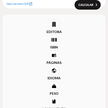
Não sei meu CEP
EDITORA
ISBN
PÁGINAS
IDIOMA
PESO