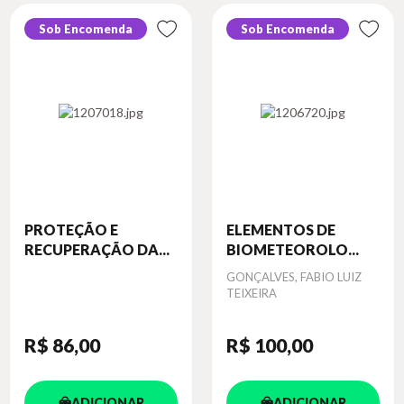
Sob Encomenda
Sob Encomenda
PROTEÇÃO E
ELEMENTOS DE
RECUPERAÇÃO DA...
BIOMETEOROLO...
Autor
GONÇALVES, FABIO LUIZ
TEIXEIRA
R$ 86
,00
R$ 100
,00
ADICIONAR
ADICIONAR