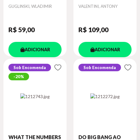
Autor
Autor
GUGLINSKI, WLADIMIR
VALENTINI, ANTONY
R$ 59
,00
R$ 109
,00
ADICIONAR
ADICIONAR
Sob Encomenda
Sob Encomenda
20%
WHAT THE NUMBERS
DO BIG BANG AO