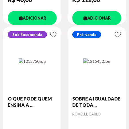
ADICIONAR
ADICIONAR
Sob Encomenda
Pré-venda
O QUE PODE QUEM
SOBRE A IGUALDADE
ENSINA A ...
DE TODA...
Autor
ROVELLI, CARLO