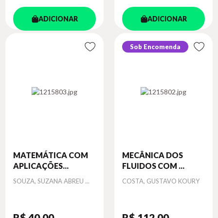
ADICIONAR
ADICIONAR
Sob Encomenda
MATEMÁTICA COM
MECÂNICA DOS
APLICAÇÕES...
FLUIDOS COM ...
Autor
Autor
SOUZA, SUZANA ABREU ...
COSTA, GUSTAVO KOURY
R$ 40
,00
R$ 112
,00