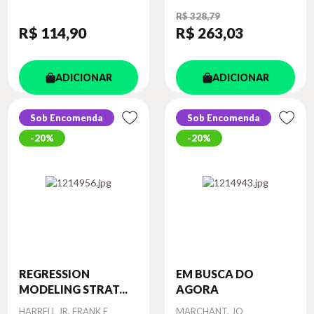
R$ 328,79
R$ 114
,90
R$ 263
,03
ADICIONAR
ADICIONAR
Sob Encomenda
Sob Encomenda
20%
20%
REGRESSION
EM BUSCA DO
MODELING STRAT...
AGORA
Autor
Autor
HARRELL JR, FRANK E
MARCHANT, JO