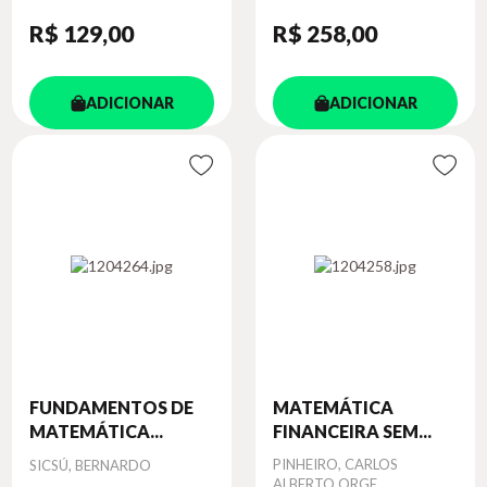
R$ 129
,00
R$ 258
,00
ADICIONAR
ADICIONAR
FUNDAMENTOS DE
MATEMÁTICA
MATEMÁTICA...
FINANCEIRA SEM...
Autor
Autor
PINHEIRO, CARLOS
SICSÚ, BERNARDO
ALBERTO ORGE