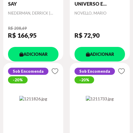
SAY
UNIVERSO E...
Autor
Autor
NIEDERMAN, DERRICK |...
NOVELLO, MARIO
R$ 208,69
R$ 166
,95
R$ 72
,90
ADICIONAR
ADICIONAR
Sob Encomenda
Sob Encomenda
20%
20%