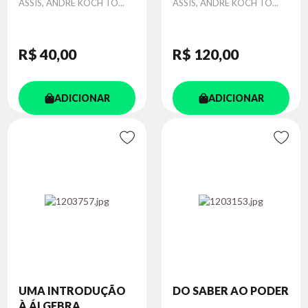
Autor
Autor
ASSIS, ANDRE KOCH TO...
ASSIS, ANDRE KOCH TO...
R$ 40
,00
R$ 120
,00
ADICIONAR
ADICIONAR
UMA INTRODUÇÃO
DO SABER AO PODER
À ÁLGEBRA ...