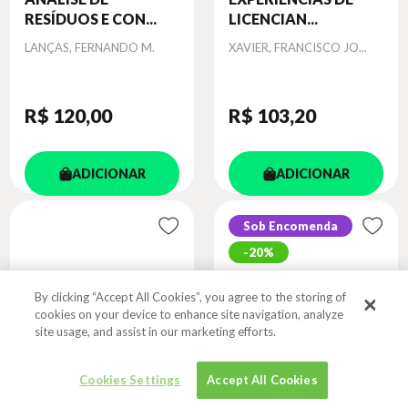
RESÍDUOS E CON...
LICENCIAN...
Autor
Autor
LANÇAS, FERNANDO M.
XAVIER, FRANCISCO JO...
R$ 120
,00
R$ 103
,20
ADICIONAR
ADICIONAR
Sob Encomenda
20%
By clicking “Accept All Cookies”, you agree to the storing of
cookies on your device to enhance site navigation, analyze
site usage, and assist in our marketing efforts.
Cookies Settings
Accept All Cookies