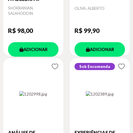
Autor
SHOKRANIAN,
Autor
OLIVA, ALBERTO
SALAHODDIN
R$ 98
,00
R$ 99
,90
ADICIONAR
ADICIONAR
Sob Encomenda
ANÁLISE DE
EXPERIÊNCIAS DE