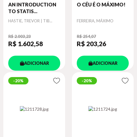
AN INTRODUCTION
O CÉU É O MÁXIMO!
TO STATIS...
Autor
Autor
HASTIE, TREVOR | TIB...
FERREIRA, MÁXIMO
R$ 2.003,23
R$ 254,07
R$ 1.602
,58
R$ 203
,26
ADICIONAR
ADICIONAR
20%
20%