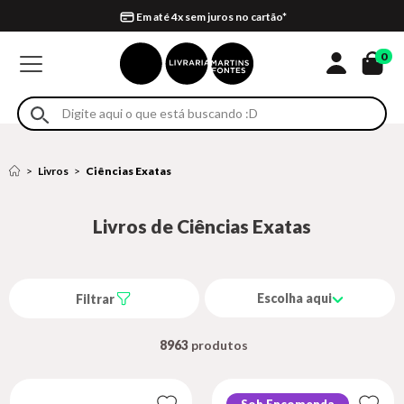
Compra 100% segura
Formas de entrega
Retire na loja
Eventos
Em até 4x sem juros no cartão*
0
Livros
Ciências Exatas
Livros de Ciências Exatas
Escolha aqui
Filtrar
8963