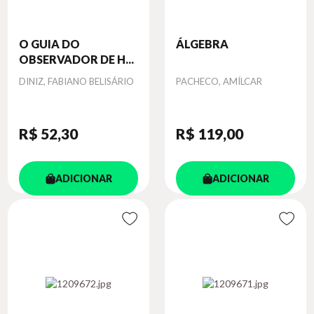
O GUIA DO
ÁLGEBRA
OBSERVADOR DE H...
Autor
Autor
DINIZ, FABIANO BELISÁRIO
PACHECO, AMÍLCAR
R$ 52
,30
R$ 119
,00
ADICIONAR
ADICIONAR