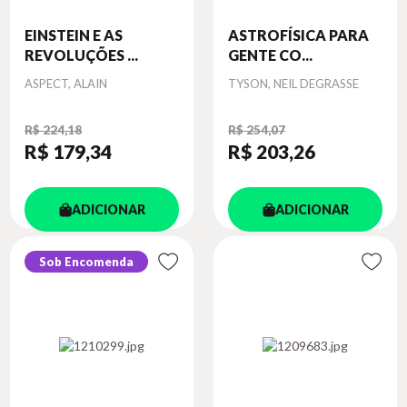
EINSTEIN E AS
ASTROFÍSICA PARA
REVOLUÇÕES ...
GENTE CO...
Autor
Autor
ASPECT, ALAIN
TYSON, NEIL DEGRASSE
R$ 224,18
R$ 254,07
R$ 179
,34
R$ 203
,26
ADICIONAR
ADICIONAR
Sob Encomenda