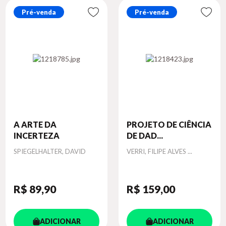
Pré-venda
Pré-venda
A ARTE DA
PROJETO DE CIÊNCIA
INCERTEZA
DE DAD...
Autor
Autor
SPIEGELHALTER, DAVID
VERRI, FILIPE ALVES ...
R$ 89
,90
R$ 159
,00
ADICIONAR
ADICIONAR