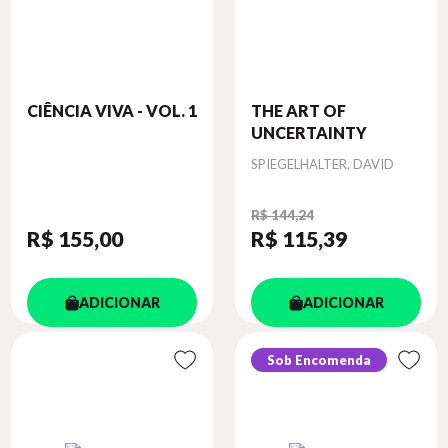
CIÊNCIA VIVA - VOL. 1
THE ART OF
UNCERTAINTY
Autor
SPIEGELHALTER, DAVID
R$ 144,24
R$ 155
,00
R$ 115
,39
ADICIONAR
ADICIONAR
Sob Encomenda