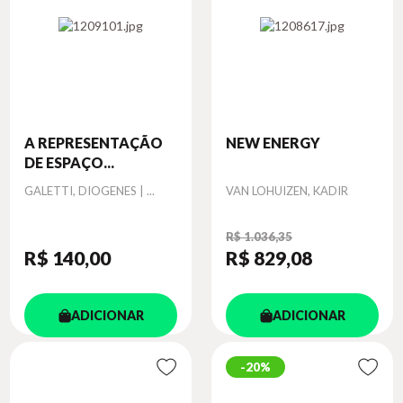
A REPRESENTAÇÃO
NEW ENERGY
DE ESPAÇO...
Autor
Autor
GALETTI, DIOGENES | ...
VAN LOHUIZEN, KADIR
R$ 1.036,35
R$ 140
,00
R$ 829
,08
ADICIONAR
ADICIONAR
20%