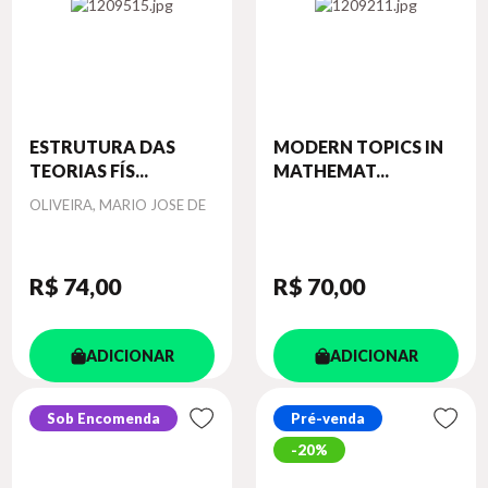
ESTRUTURA DAS
MODERN TOPICS IN
TEORIAS FÍS...
MATHEMAT...
Autor
OLIVEIRA, MARIO JOSE DE
R$ 74
,00
R$ 70
,00
ADICIONAR
ADICIONAR
Sob Encomenda
Pré-venda
20%