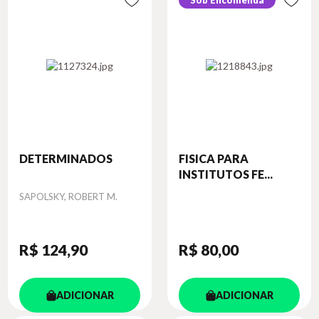
Sob Encomenda
DETERMINADOS
FISICA PARA
INSTITUTOS FE...
Autor
SAPOLSKY, ROBERT M.
R$ 124
,90
R$ 80
,00
ADICIONAR
ADICIONAR