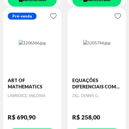
Pré-venda
ART OF
EQUAÇÕES
MATHEMATICS
DIFERENCIAIS COM...
Autor
Autor
LAWRENCE, SNEZANA
ZILL, DENNIS G.
R$ 690
,90
R$ 258
,00