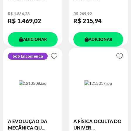
R$ 1.836,28
R$ 269,92
R$ 1.469
,02
R$ 215
,94
ADICIONAR
ADICIONAR
Sob Encomenda
A EVOLUÇÃO DA
A FÍSICA OCULTA DO
MECÂNICA QU...
UNIVER...