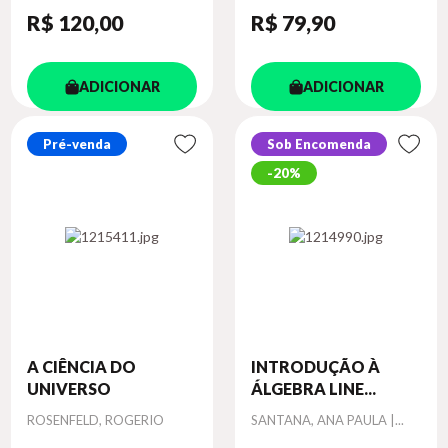
R$ 120
,00
R$ 79
,90
ADICIONAR
ADICIONAR
Pré-venda
Sob Encomenda
20%
A CIÊNCIA DO
INTRODUÇÃO À
UNIVERSO
ÁLGEBRA LINE...
Autor
Autor
ROSENFELD, ROGERIO
SANTANA, ANA PAULA |...