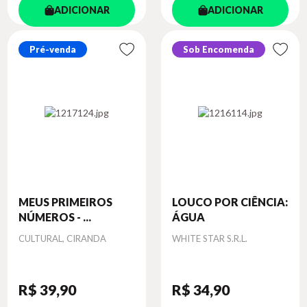
ADICIONAR
ADICIONAR
Pré-venda
Sob Encomenda
MEUS PRIMEIROS
LOUCO POR CIÊNCIA:
NÚMEROS - ...
ÁGUA
Autor
Autor
CULTURAL, CIRANDA
WHITE STAR S.R.L.
R$ 39
,90
R$ 34
,90