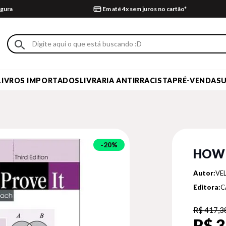
gura
Em até 4x sem juros no cartão*
LIVROS IMPORTADOS
LIVRARIA ANTIRRACISTA
PRÉ-VENDA
S
20%
HOW 
Autor:
VEL
Editora:
C
R$ 417,3
R$ 3