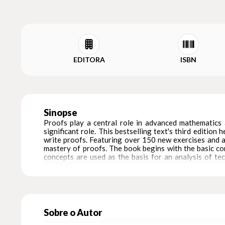
EDITORA
ISBN
Sinopse
Proofs play a central role in advanced mathematics 
significant role. This bestselling text's third editi
write proofs. Featuring over 150 new exercises and 
mastery of proofs. The book begins with the basic con
concepts are used as the basis for an analysis of te
machinery of proofs about numbers, sets, relations
interested in logic and proofs: computer scientists, phi
Sobre o Autor