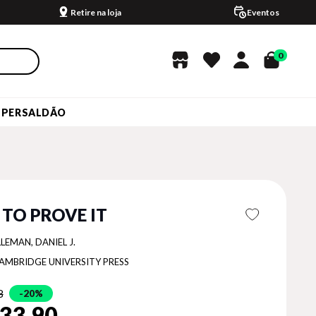
Retire na loja
Eventos
0
UPERSALDÃO
TO PROVE IT
LEMAN, DANIEL J.
AMBRIDGE UNIVERSITY PRESS
8
20%
33,90