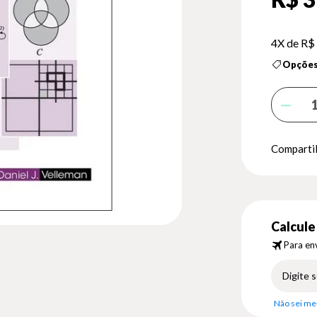
4X de
R$ 
Opções
Compartil
Calcule 
Para env
Não sei me