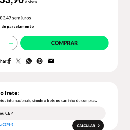
83,47
sem juros
 de parcelamento
COMPRAR
har:
o frete:
ios internacionais, simule o frete no carrinho de compras.
u CEP