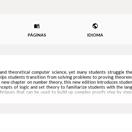
PÁGINAS
IDIOMA
and theoretical computer science, yet many students struggle the 
on helps students transition from solving problems to proving theor
a new chapter on number theory, this new edition introduces stude
cepts of logic and set theory to familiarize students with the la
chniques that can be used to build up complex proofs step by step,
, and functions. Assuming no background beyond standard high sch
losophers, linguists, and, of course, mathematicians.