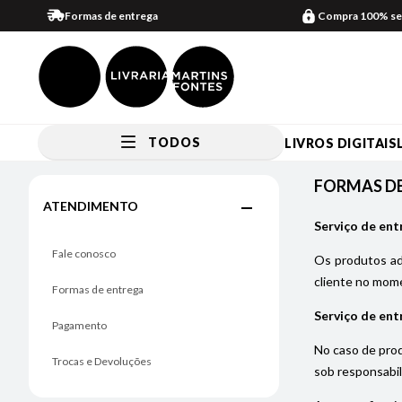
Formas de entrega
Compra 100% se
TODOS
LIVROS DIGITAIS
FORMAS DE ENTREGA
FORMAS D
ATENDIMENTO
Serviço de ent
Fale conosco
Os produtos adq
cliente no mome
Formas de entrega
Serviço de ent
Pagamento
No caso de prod
Trocas e Devoluções
sob responsabil