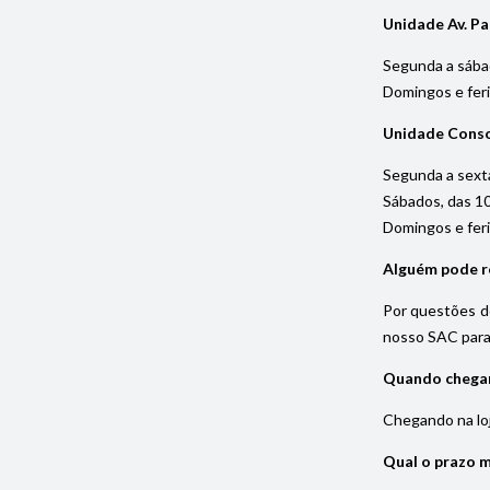
Unidade Av. Pa
Segunda a sába
Domingos e fer
Unidade Cons
Segunda a sexta
Sábados, das 1
Domingos e fer
Alguém pode re
Por questões de
nosso SAC para 
Quando chegar 
Chegando na loja
Qual o prazo 