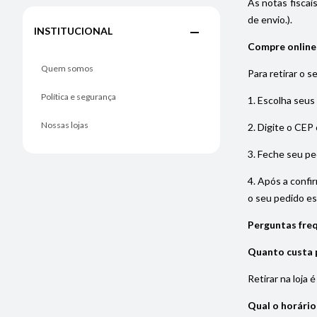
As notas fiscai
de envio.).
INSTITUCIONAL
Compre online e
Quem somos
Para retirar o s
Política e segurança
1. Escolha seus
Nossas lojas
2. Digite o CEP 
3. Feche seu pe
4. Após a confi
o seu pedido est
Perguntas freq
Quanto custa p
Retirar na loja 
Qual o horário