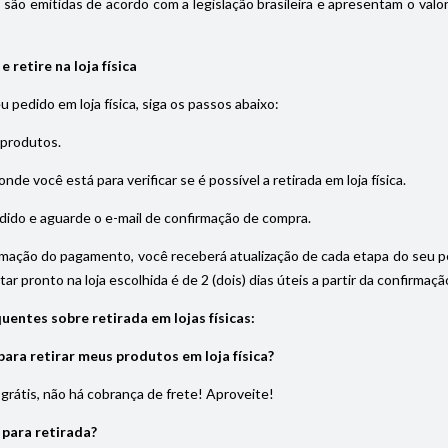
s são emitidas de acordo com a legislação brasileira e apresentam o val
 retire na loja física
eu pedido em loja física, siga os passos abaixo:
 produtos.
onde você está para verificar se é possível a retirada em loja física.
dido e aguarde o e-mail de confirmação de compra.
rmação do pagamento, você receberá atualização de cada etapa do seu pedi
ar pronto na loja escolhida é de 2 (dois) dias úteis a partir da confirma
uentes sobre retirada em lojas físicas:
ara retirar meus produtos em loja física?
é grátis, não há cobrança de frete! Aproveite!
 para retirada?