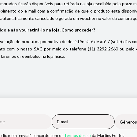
prados ficarão disponíveis para retirada na loja escolhida pelo prazo máx
ebimento do e-mail com a confirmação de que o produto está disponível
 automaticamente cancelado e gerado um voucher no valor da compra que f
ido e não vou retirá-lo na loja. Como proceder?
volução de produtos por motivo de desistência é de até 7 (sete) dias cor
to com o nosso SAC por meio do telefone (11) 3292-2660 ou pelo e-m
faremos o reembolso na loja física.
Gêneros
 clicar em “enviar” concordo com os
Termos de uso
da Martins Fontes