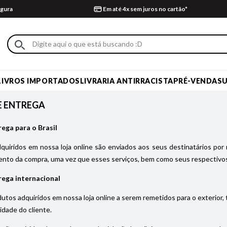
gura
Em até 4x sem juros no cartão*
LIVROS IMPORTADOS
LIVRARIA ANTIRRACISTA
PRÉ-VENDA
S
E ENTREGA
rega para o Brasil
uiridos em nossa loja online são enviados aos seus destinatários por 
nto da compra, uma vez que esses serviços, bem como seus respectivos
rega internacional
utos adquiridos em nossa loja online a serem remetidos para o exterior,
idade do cliente.