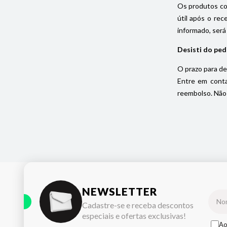
Os produtos com
útil após o rec
informado, será
Desisti do ped
O prazo para de
Entre em conta
reembolso. Não 
NEWSLETTER
Cadastre-se e receba descontos
especiais e ofertas exclusivas!
Ao