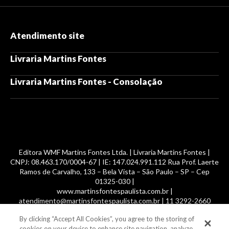
Atendimento site
Livraria Martins Fontes
Livraria Martins Fontes - Consolação
Editora WMF Martins Fontes Ltda. | Livraria Martins Fontes |
CNPJ: 08.463.170/0004-67 | IE: 147.024.991.112 Rua Prof. Laerte
Ramos de Carvalho, 133 – Bela Vista – São Paulo – SP – Cep
01325-030 |
www.martinsfontespaulista.com.br |
atendimento@martinsfontespaulista.com.br | 11 3292-2660
By clicking “Accept All Cookies”, you agree to the storing of
© 2014 -
2026
, MartinsFontes livros nacionais e importados,
cookies on your device to enhance site navigation, analyze