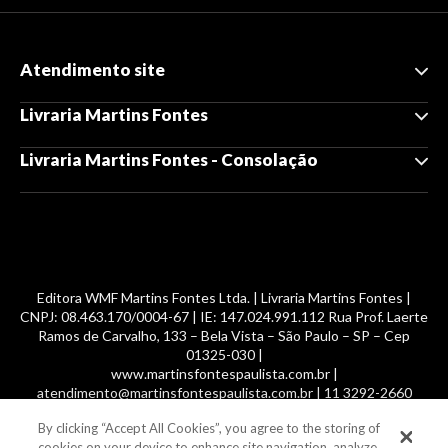
Atendimento site
Livraria Martins Fontes
Livraria Martins Fontes - Consolação
Editora WMF Martins Fontes Ltda. | Livraria Martins Fontes |
CNPJ: 08.463.170/0004-67 | IE: 147.024.991.112 Rua Prof. Laerte
Ramos de Carvalho, 133 – Bela Vista – São Paulo – SP – Cep
01325-030 |
www.martinsfontespaulista.com.br |
atendimento@martinsfontespaulista.com.br | 11 3292-2660
By clicking “Accept All Cookies”, you agree to the storing of
© 2014 -
2026
, MartinsFontes livros nacionais e importados,
cookies on your device to enhance site navigation, analyze