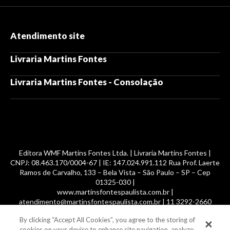
Atendimento site
Livraria Martins Fontes
Livraria Martins Fontes - Consolação
Editora WMF Martins Fontes Ltda. | Livraria Martins Fontes |
CNPJ: 08.463.170/0004-67 | IE: 147.024.991.112 Rua Prof. Laerte
Ramos de Carvalho, 133 – Bela Vista – São Paulo – SP – Cep
01325-030 |
www.martinsfontespaulista.com.br |
atendimento@martinsfontespaulista.com.br | 11 3292-2660
By clicking “Accept All Cookies”, you agree to the storing of
© 2014 -
2026
, MartinsFontes livros nacionais e importados,
cookies on your device to enhance site navigation, analyze