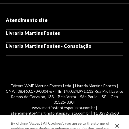
Atendimento site
Livraria Martins Fontes
Livraria Martins Fontes - Consolação
Editora WMF Martins Fontes Ltda. | Livraria Martins Fontes |
CNPJ: 08.463.170/0004-67 | IE: 147.024.991.112 Rua Prof. Laerte
Ramos de Carvalho, 133 – Bela Vista – São Paulo – SP – Cep
01325-030 |
www.martinsfontespaulista.com.br |
atendimento@martinsfontespaulista.com.br | 11 3292-2660
By clicking “Accept All Cookies”, you agree to the storing of
© 2014 -
2026
, MartinsFontes livros nacionais e importados,
cookies on your device to enhance site navigation, analyze