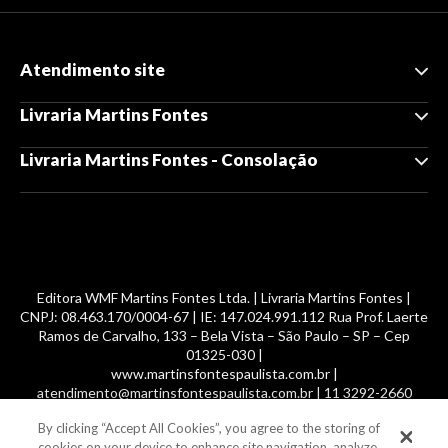
Atendimento site
Livraria Martins Fontes
Livraria Martins Fontes - Consolação
Editora WMF Martins Fontes Ltda. | Livraria Martins Fontes |
CNPJ: 08.463.170/0004-67 | IE: 147.024.991.112 Rua Prof. Laerte
Ramos de Carvalho, 133 – Bela Vista – São Paulo – SP – Cep
01325-030 |
www.martinsfontespaulista.com.br |
atendimento@martinsfontespaulista.com.br | 11 3292-2660
By clicking “Accept All Cookies”, you agree to the storing of
© 2014 -
2026
, MartinsFontes livros nacionais e importados,
cookies on your device to enhance site navigation, analyze