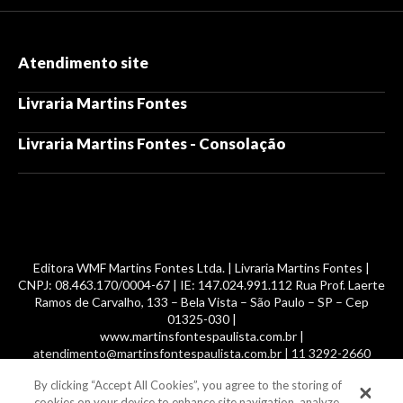
Atendimento site
Livraria Martins Fontes
Livraria Martins Fontes - Consolação
Editora WMF Martins Fontes Ltda. | Livraria Martins Fontes |
CNPJ: 08.463.170/0004-67 | IE: 147.024.991.112 Rua Prof. Laerte
Ramos de Carvalho, 133 – Bela Vista – São Paulo – SP – Cep
01325-030 |
www.martinsfontespaulista.com.br |
atendimento@martinsfontespaulista.com.br | 11 3292-2660
By clicking “Accept All Cookies”, you agree to the storing of
© 2014 -
2026
, MartinsFontes livros nacionais e importados,
cookies on your device to enhance site navigation, analyze