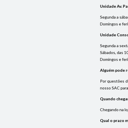
Unidade Av. Pa
Segunda a sába
Domingos e fer
Unidade Cons
Segunda a sexta
Sábados, das 1
Domingos e fer
Alguém pode re
Por questões de
nosso SAC para 
Quando chegar 
Chegando na loja
Qual o prazo 