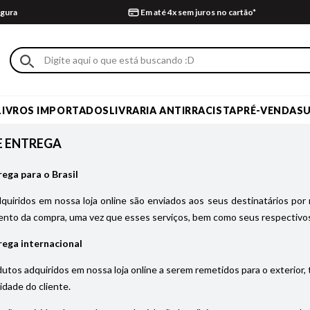
gura
Em até 4x sem juros no cartão*
LIVROS IMPORTADOS
LIVRARIA ANTIRRACISTA
PRÉ-VENDA
S
E ENTREGA
rega para o Brasil
uiridos em nossa loja online são enviados aos seus destinatários por 
nto da compra, uma vez que esses serviços, bem como seus respectivos
rega internacional
utos adquiridos em nossa loja online a serem remetidos para o exterior,
idade do cliente.