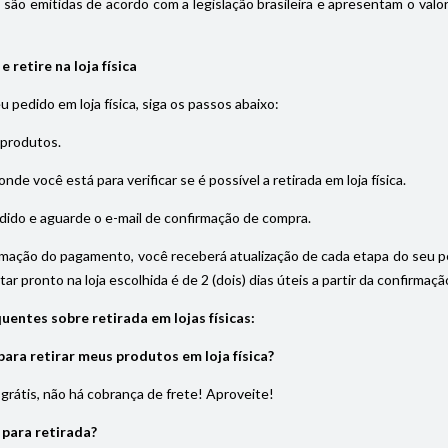
s são emitidas de acordo com a legislação brasileira e apresentam o val
 retire na loja física
eu pedido em loja física, siga os passos abaixo:
 produtos.
onde você está para verificar se é possível a retirada em loja física.
dido e aguarde o e-mail de confirmação de compra.
rmação do pagamento, você receberá atualização de cada etapa do seu pedi
ar pronto na loja escolhida é de 2 (dois) dias úteis a partir da confirma
uentes sobre retirada em lojas físicas:
ara retirar meus produtos em loja física?
é grátis, não há cobrança de frete! Aproveite!
 para retirada?