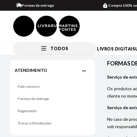
Formas de entrega
Compra 100% se
TODOS
LIVROS DIGITAIS
FORMAS DE ENTREGA
FORMAS D
ATENDIMENTO
Serviço de ent
Fale conosco
Os produtos adq
cliente no mome
Formas de entrega
Serviço de ent
Pagamento
No caso de prod
Trocas e Devoluções
sob responsabil