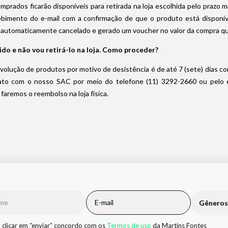
prados ficarão disponíveis para retirada na loja escolhida pelo prazo máx
ebimento do e-mail com a confirmação de que o produto está disponível
 automaticamente cancelado e gerado um voucher no valor da compra que f
ido e não vou retirá-lo na loja. Como proceder?
volução de produtos por motivo de desistência é de até 7 (sete) dias cor
to com o nosso SAC por meio do telefone (11) 3292-2660 ou pelo e-m
faremos o reembolso na loja física.
Gêneros
 clicar em “enviar” concordo com os
Termos de uso
da Martins Fontes