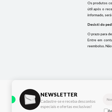
Os produtos com
útil após o rec
informado, será
Desisti do ped
O prazo para de
Entre em conta
reembolso. Não 
NEWSLETTER
Cadastre-se e receba descontos
especiais e ofertas exclusivas!
Ao