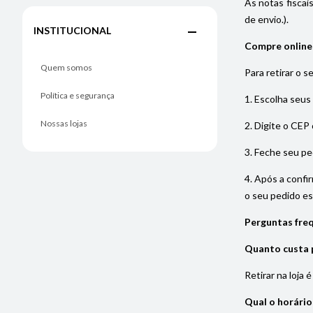
As notas fiscai
de envio.).
INSTITUCIONAL
Compre online e
Quem somos
Para retirar o s
Política e segurança
1. Escolha seus
Nossas lojas
2. Digite o CEP 
3. Feche seu pe
4. Após a confi
o seu pedido est
Perguntas freq
Quanto custa p
Retirar na loja 
Qual o horário