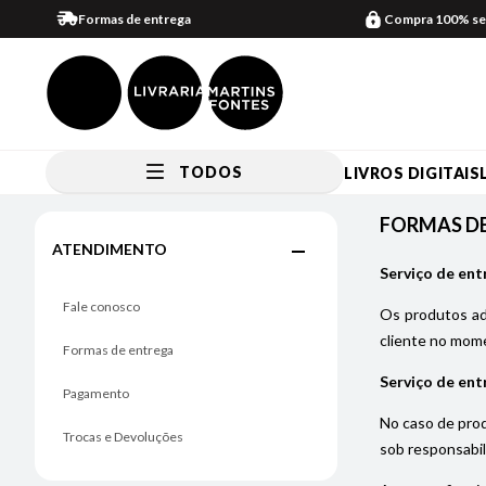
Formas de entrega
Compra 100% se
TODOS
LIVROS DIGITAIS
FORMAS DE ENTREGA
FORMAS D
ATENDIMENTO
Serviço de ent
Fale conosco
Os produtos adq
cliente no mome
Formas de entrega
Serviço de ent
Pagamento
No caso de prod
Trocas e Devoluções
sob responsabil