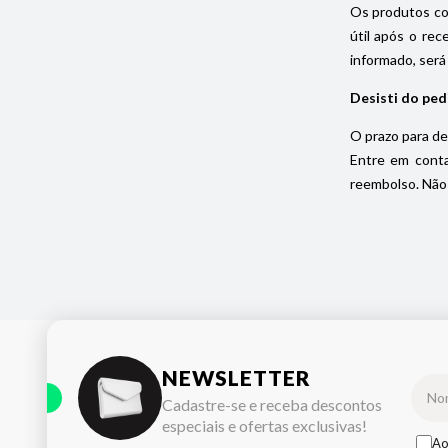
Os produtos com
útil após o rec
informado, será
Desisti do ped
O prazo para de
Entre em conta
reembolso. Não 
NEWSLETTER
Cadastre-se e receba descontos
especiais e ofertas exclusivas!
Ao