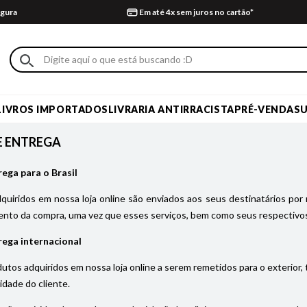
gura
Em até 4x sem juros no cartão*
LIVROS IMPORTADOS
LIVRARIA ANTIRRACISTA
PRÉ-VENDA
S
E ENTREGA
rega para o Brasil
uiridos em nossa loja online são enviados aos seus destinatários por 
nto da compra, uma vez que esses serviços, bem como seus respectivos
rega internacional
utos adquiridos em nossa loja online a serem remetidos para o exterior,
idade do cliente.