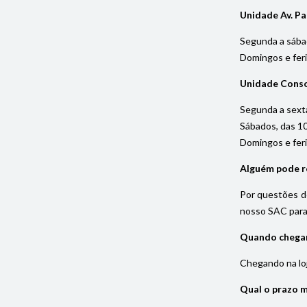
Unidade Av. Pa
Segunda a sába
Domingos e fer
Unidade Cons
Segunda a sexta
Sábados, das 1
Domingos e fer
Alguém pode re
Por questões de
nosso SAC para 
Quando chegar 
Chegando na loja
Qual o prazo 