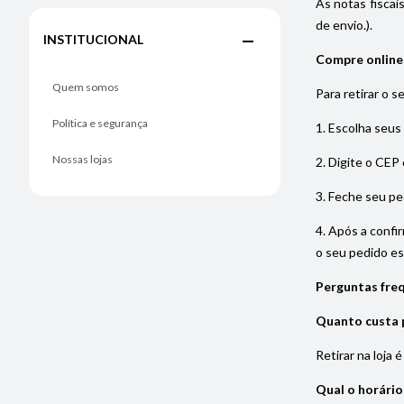
As notas fiscai
de envio.).
INSTITUCIONAL
Compre online e
Quem somos
Para retirar o s
Política e segurança
1. Escolha seus
Nossas lojas
2. Digite o CEP 
3. Feche seu pe
4. Após a confi
o seu pedido est
Perguntas freq
Quanto custa p
Retirar na loja 
Qual o horário