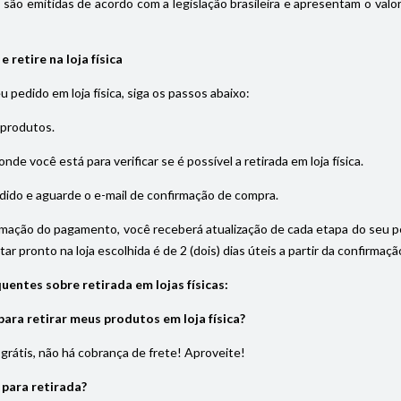
s são emitidas de acordo com a legislação brasileira e apresentam o val
 retire na loja física
eu pedido em loja física, siga os passos abaixo:
 produtos.
onde você está para verificar se é possível a retirada em loja física.
dido e aguarde o e-mail de confirmação de compra.
rmação do pagamento, você receberá atualização de cada etapa do seu pedi
ar pronto na loja escolhida é de 2 (dois) dias úteis a partir da confirma
uentes sobre retirada em lojas físicas:
ara retirar meus produtos em loja física?
é grátis, não há cobrança de frete! Aproveite!
 para retirada?