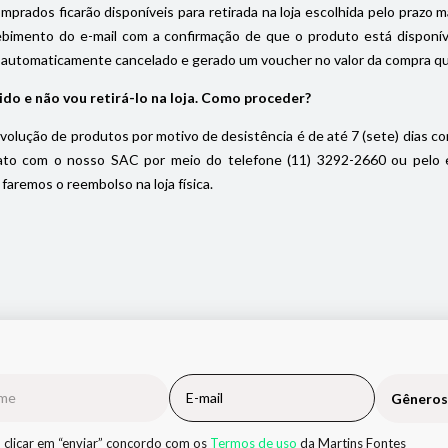
prados ficarão disponíveis para retirada na loja escolhida pelo prazo máx
ebimento do e-mail com a confirmação de que o produto está disponível
 automaticamente cancelado e gerado um voucher no valor da compra que f
ido e não vou retirá-lo na loja. Como proceder?
volução de produtos por motivo de desistência é de até 7 (sete) dias cor
to com o nosso SAC por meio do telefone (11) 3292-2660 ou pelo e-m
faremos o reembolso na loja física.
Gêneros
 clicar em “enviar” concordo com os
Termos de uso
da Martins Fontes