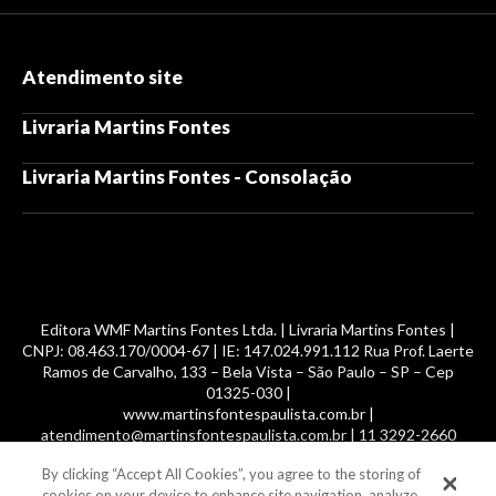
Atendimento site
Livraria Martins Fontes
Livraria Martins Fontes - Consolação
Editora WMF Martins Fontes Ltda. | Livraria Martins Fontes |
CNPJ: 08.463.170/0004-67 | IE: 147.024.991.112 Rua Prof. Laerte
Ramos de Carvalho, 133 – Bela Vista – São Paulo – SP – Cep
01325-030 |
www.martinsfontespaulista.com.br |
atendimento@martinsfontespaulista.com.br | 11 3292-2660
By clicking “Accept All Cookies”, you agree to the storing of
© 2014 -
2026
, MartinsFontes livros nacionais e importados,
cookies on your device to enhance site navigation, analyze