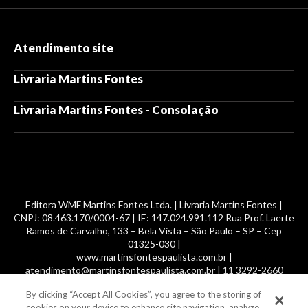
Atendimento site
Livraria Martins Fontes
Livraria Martins Fontes - Consolação
Editora WMF Martins Fontes Ltda. | Livraria Martins Fontes |
CNPJ: 08.463.170/0004-67 | IE: 147.024.991.112 Rua Prof. Laerte
Ramos de Carvalho, 133 – Bela Vista – São Paulo – SP – Cep
01325-030 |
www.martinsfontespaulista.com.br |
atendimento@martinsfontespaulista.com.br | 11 3292-2660
By clicking “Accept All Cookies”, you agree to the storing of
© 2014 -
2026
, MartinsFontes livros nacionais e importados,
cookies on your device to enhance site navigation, analyze