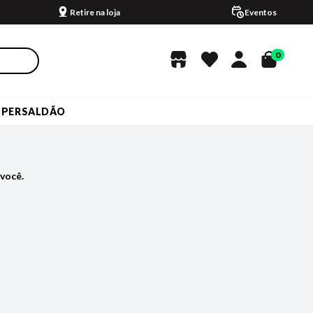
Retire na loja
Eventos
0
UPERSALDÃO
você.