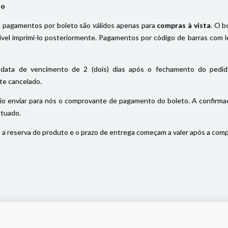
io
pagamentos por boleto são válidos apenas para
compras à vista
. O b
el imprimi-lo posteriormente. Pagamentos por código de barras com le
data de vencimento de 2 (dois) dias após o fechamento do pedido
e cancelado.
io enviar para nós o comprovante de pagamento do boleto. A confirmaç
etuado.
a reserva do produto e o prazo de entrega começam a valer após a com