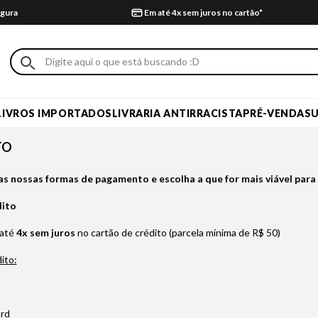
gura
Em até 4x sem juros no cartão*
LIVROS IMPORTADOS
LIVRARIA ANTIRRACISTA
PRÉ-VENDA
S
TO
as nossas formas de pagamento e escolha a que for mais viável para 
dito
 até
4x sem juros
no cartão de crédito (parcela mínima de R$ 50)
ito:
rd