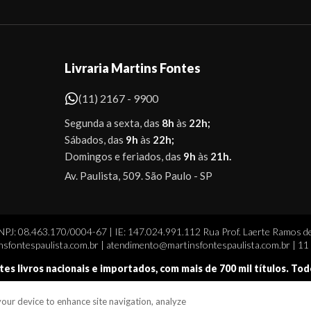
Livraria Martins Fontes
(11) 2167 - 9900
Segunda a sexta, das
8h
às
22h;
Sábados, das
9h
às
22h;
Domingos e feriados, das
9h
às
21h.
Av. Paulista, 509. São Paulo - SP
CNPJ: 08.463.170/0004-67 | IE: 147.024.991.112 Rua Prof. Laerte Ramos de
sfontespaulista.com.br | atendimento@martinsfontespaulista.com.br | 1
tes livros nacionais e importados, com mais de 700 mil títulos. To
 your device to enhance site navigation, analyze