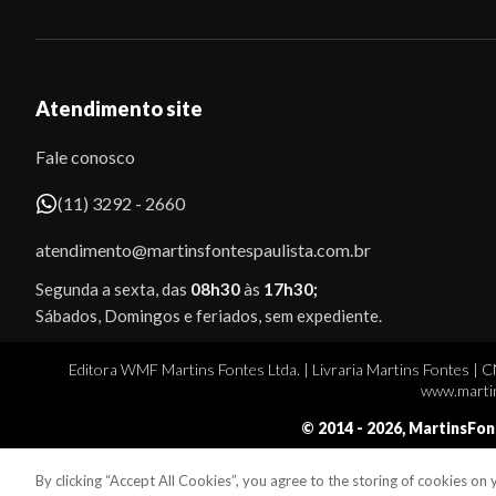
Atendimento site
Fale conosco
(11) 3292 - 2660
atendimento@martinsfontespaulista.com.br
Segunda a sexta, das
08h30
às
17h30;
Sábados, Domingos e feriados, sem expediente.
Editora WMF Martins Fontes Ltda. | Livraria Martins Fontes | 
www.martin
© 2014 -
2026
, MartinsFon
By clicking “Accept All Cookies”, you agree to the storing of cookies on
Sobe