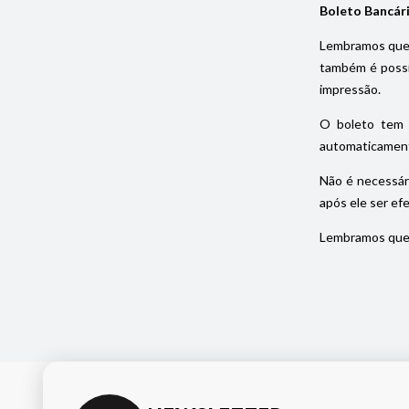
Boleto Bancár
Lembramos que 
também é possív
impressão.
O boleto tem 
automaticament
Não é necessár
após ele ser ef
Lembramos que 