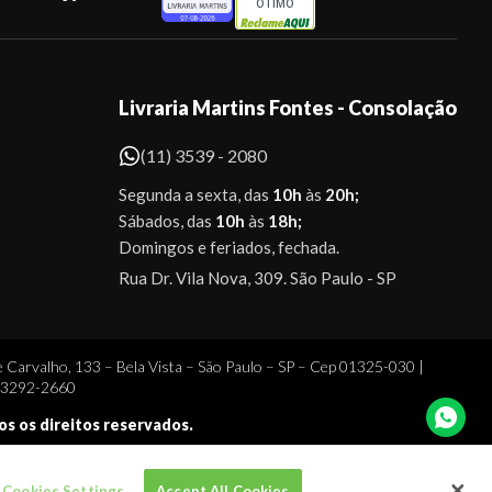
ÓTIMO
Livraria Martins Fontes - Consolação
(11) 3539 - 2080
Segunda a sexta, das
10h
às
20h;
Sábados, das
10h
às
18h;
Domingos e feriados, fechada.
Rua Dr. Vila Nova, 309. São Paulo - SP
 Carvalho, 133 – Bela Vista – São Paulo – SP – Cep 01325-030 |
1 3292-2660
dos os direitos reservados.
Cookies Settings
Accept All Cookies