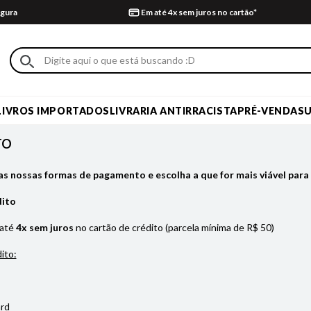
gura
Em até 4x sem juros no cartão*
LIVROS IMPORTADOS
LIVRARIA ANTIRRACISTA
PRÉ-VENDA
S
TO
as nossas formas de pagamento e escolha a que for mais viável para 
dito
 até
4x sem juros
no cartão de crédito (parcela mínima de R$ 50)
ito:
rd