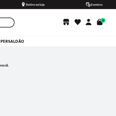
Retire na loja
Eventos
0
UPERSALDÃO
você.