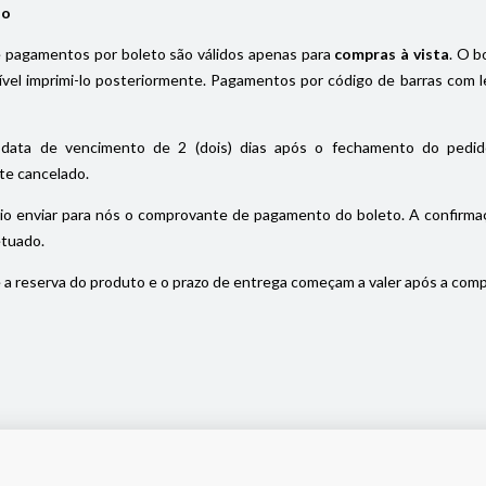
io
pagamentos por boleto são válidos apenas para
compras à vista
. O b
el imprimi-lo posteriormente. Pagamentos por código de barras com le
data de vencimento de 2 (dois) dias após o fechamento do pedido
e cancelado.
io enviar para nós o comprovante de pagamento do boleto. A confirmaç
etuado.
a reserva do produto e o prazo de entrega começam a valer após a com