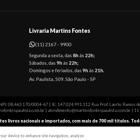
Livraria Martins Fontes
(11) 2167 - 9900
Segunda a sexta, das
8h
às
22h;
Sábados, das
9h
às
22h;
Domingos e feriados, das
9h
às
21h.
Av. Paulista, 509. São Paulo - SP
CNPJ: 08.463.170/0004-67 | IE: 147.024.991.112 Rua Prof. Laerte Ramos de
sfontespaulista.com.br | atendimento@martinsfontespaulista.com.br | 1
tes livros nacionais e importados, com mais de 700 mil títulos. To
 your device to enhance site navigation, analyze