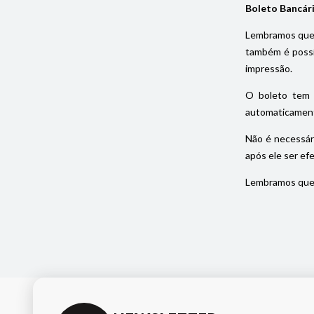
Boleto Bancár
Lembramos que 
também é possív
impressão.
O boleto tem 
automaticament
Não é necessár
após ele ser ef
Lembramos que 