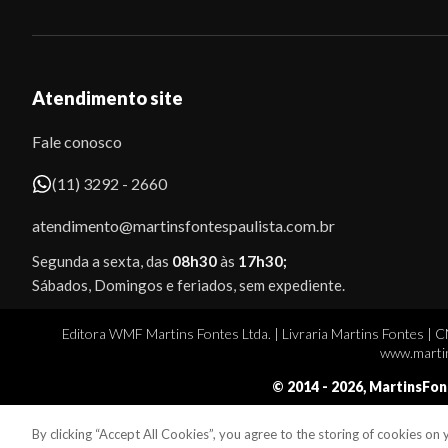
Atendimento site
Fale conosco
(11) 3292 - 2660
atendimento@martinsfontespaulista.com.br
Segunda a sexta, das
08h30
às
17h30;
Sábados, Domingos e feriados, sem expediente.
Editora WMF Martins Fontes Ltda. | Livraria Martins Fontes | 
www.martin
© 2014 -
2026
, MartinsFon
By clicking “Accept All Cookies”, you agree to the storing of cookies on
Sobe