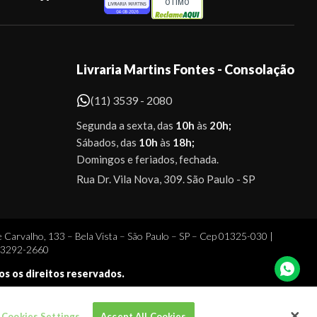
ÓTIMO
Livraria Martins Fontes - Consolação
(11) 3539 - 2080
Segunda a sexta, das
10h
às
20h;
Sábados, das
10h
às
18h;
Domingos e feriados, fechada.
Rua Dr. Vila Nova, 309. São Paulo - SP
 Carvalho, 133 – Bela Vista – São Paulo – SP – Cep 01325-030 |
1 3292-2660
dos os direitos reservados.
Cookies Settings
Accept All Cookies