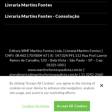
Livraria Martins Fontes
Livraria Martins Fontes - Consolação
Editora WMF Martins Fontes Ltda. | Livraria Martins Fontes |
CNPJ: 08.463.170/0004-67 | IE: 147.024.991.112 Rua Prof. Laerte
Ramos de Carvalho, 133 – Bela Vista – São Paulo – SP – Cep
01325-030 |
www.martinsfontespaulista.com.br |
atendimento@martinsfontespaulista.com.br | 11 3292-2660
By clicking “Accept All Cookies”, you agree to the storing of
© 2014 -
2026
, MartinsFontes livros nacionais e importados,
cookies on your device to enhance site navigation, analyze
com mais de 700 mil títulos. Todos os direitos reservados.
site usage, and assist in our marketing efforts.
Cookies Settings
Accept All Cookies