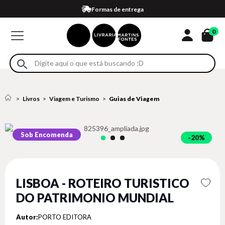
Compra 100% segura
Formas de entrega
Retire na loja
Eventos
Em até 4x sem juros no cartão*
0
Livros
Viagem e Turismo
Guias de Viagem
Sob Encomenda
20%
LISBOA - ROTEIRO TURISTICO
DO PATRIMONIO MUNDIAL
Autor:
PORTO EDITORA