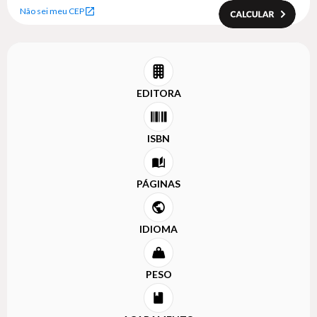
Não sei meu CEP
EDITORA
ISBN
PÁGINAS
IDIOMA
PESO