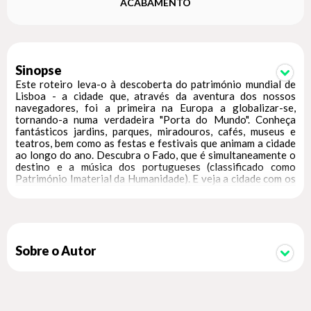
ACABAMENTO
Sinopse
Este roteiro leva-o à descoberta do património mundial de
Lisboa - a cidade que, através da aventura dos nossos
navegadores, foi a primeira na Europa a globalizar-se,
tornando-a numa verdadeira "Porta do Mundo". Conheça
fantásticos jardins, parques, miradouros, cafés, museus e
teatros, bem como as festas e festivais que animam a cidade
ao longo do ano. Descubra o Fado, que é simultaneamente o
destino e a música dos portugueses (classificado como
Património Imaterial da Humanidade). E veja a cidade com os
seus olhos seguindo um dos três percursos pelos mais
carismáticos locais da cidade "Lisboa Quinhentista", um
passeio pelas zonas de Belém, Ajuda e Alfama; "As Sete
Colinas", em que atravessamos a cidade no famoso elétrico
28; "Lisboa Iluminista", conhecendo a história do Terreiro do
Paço, símbolo da refundação da cidade após o terramoto de
Sobre o Autor
1755.