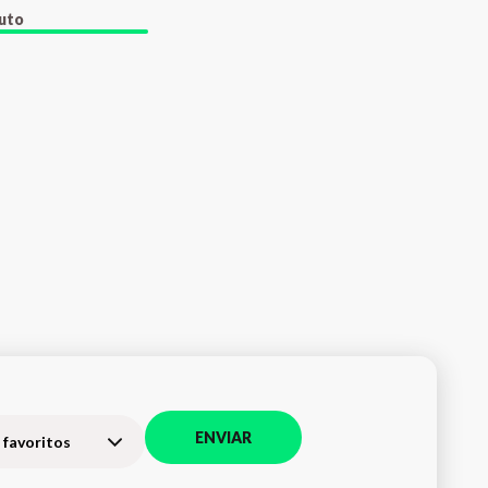
duto
ENVIAR
 favoritos