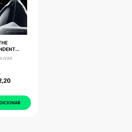
THE
ENDENT
OLIVIER
5
2
,20
DICIONAR