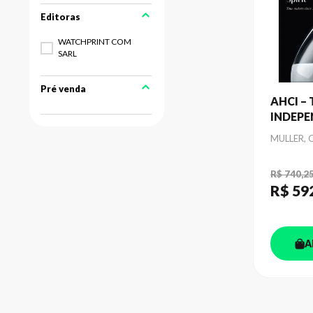
WATCHPRINT COM
SARL
Pré venda
AHCI – 
INDEP
SPIRIT
Autor
MULLER, 
R$ 740,2
R$ 59
A