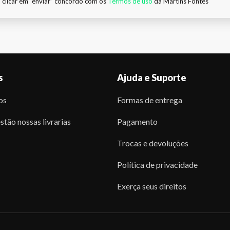
 clicar em “enviar” concordo com os
Termos de uso
da Martins Fontes
s
Ajuda e Suporte
os
Formas de entrega
stão nossas livrarias
Pagamento
Trocas e devoluções
Política de privacidade
Exerça seus direitos