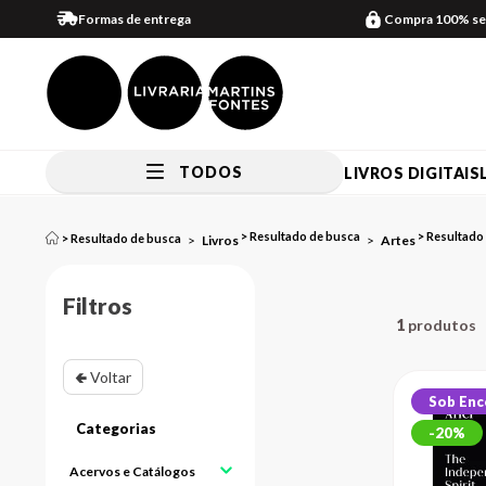
Formas de entrega
Compra 100% se
TODOS
LIVROS DIGITAIS
Livros
Artes
Filtros
1
🢀 Voltar
Sob En
20%
Acervos e Catálogos