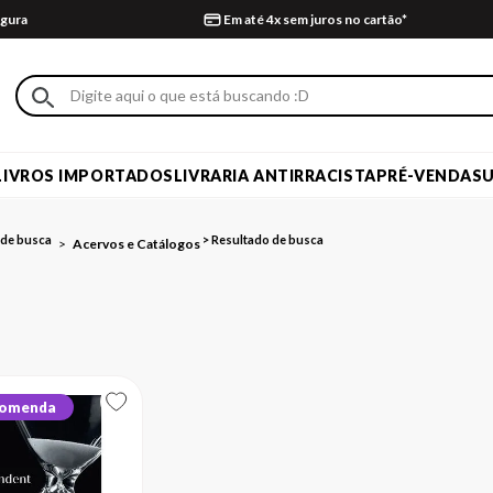
gura
Em até 4x sem juros no cartão*
LIVROS IMPORTADOS
LIVRARIA ANTIRRACISTA
PRÉ-VENDA
S
Acervos e Catálogos
comenda