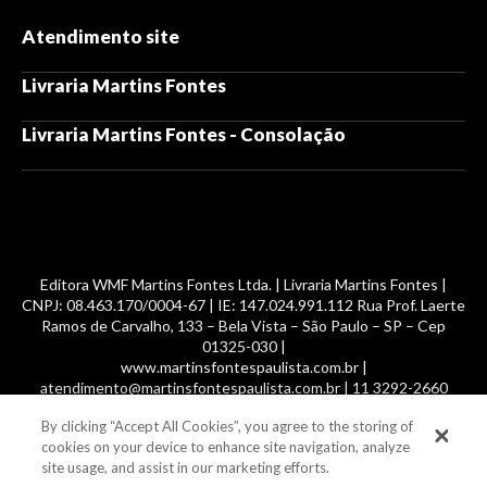
Atendimento site
Livraria Martins Fontes
Livraria Martins Fontes - Consolação
Editora WMF Martins Fontes Ltda. | Livraria Martins Fontes |
CNPJ: 08.463.170/0004-67 | IE: 147.024.991.112 Rua Prof. Laerte
Ramos de Carvalho, 133 – Bela Vista – São Paulo – SP – Cep
01325-030 |
www.martinsfontespaulista.com.br |
atendimento@martinsfontespaulista.com.br | 11 3292-2660
By clicking “Accept All Cookies”, you agree to the storing of
© 2014 -
2026
, MartinsFontes livros nacionais e importados,
cookies on your device to enhance site navigation, analyze
com mais de 700 mil títulos. Todos os direitos reservados.
site usage, and assist in our marketing efforts.