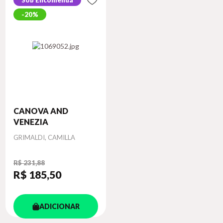
Sob Encomenda
20%
CANOVA AND
VENEZIA
Autor
GRIMALDI, CAMILLA
R$ 231,88
R$ 185
,50
ADICIONAR