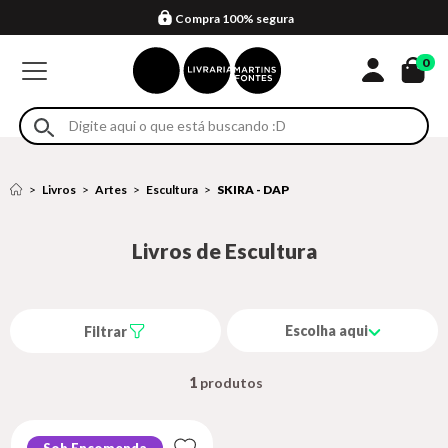
Compra 100% segura
Formas de entrega
Retire na loja
Eventos
Em até 4x sem juros no cartão*
0
Livros
Artes
Escultura
SKIRA - DAP
Livros de Escultura
Escolha aqui
Filtrar
1