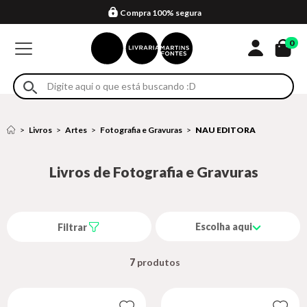
Compra 100% segura
Formas de entrega
Retire na loja
Eventos
Em até 4x sem juros no cartão*
0
Livros
Artes
Fotografia e Gravuras
NAU EDITORA
Livros de Fotografia e Gravuras
Escolha aqui
Filtrar
7