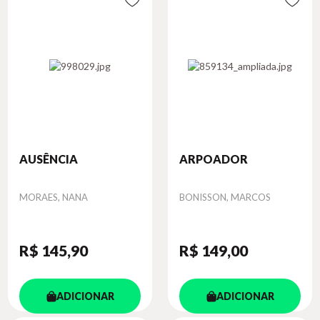
AUSÊNCIA
ARPOADOR
Autor
Autor
MORAES, NANA
BONISSON, MARCOS
R$ 145
,90
R$ 149
,00
ADICIONAR
ADICIONAR