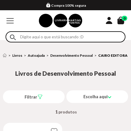
Compra 100% segura
Formas de entrega
Retire na loja
Eventos
Em até 4x sem juros no cartão*
0
Livros
Autoajuda
Desenvolvimento Pessoal
CAIRO EDITORA
Livros de Desenvolvimento Pessoal
Escolha aqui
Filtrar
1