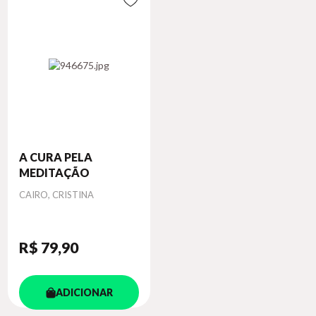
A CURA PELA
MEDITAÇÃO
Autor
CAIRO, CRISTINA
R$ 79
,90
ADICIONAR