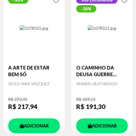
20%
Sob Encomenda
20%
A ARTE DE ESTAR
O CAMINHO DA
BEM SÓ
DEUSA GUERRE...
Autor
Autor
SEGUÍ, NIKA VÁZQUEZ
AMARA, HEATHERASH
R$ 272,43
R$ 239,12
R$ 217
,94
R$ 191
,30
ADICIONAR
ADICIONAR