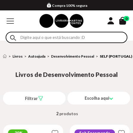
Compra 100% segura
Formas de entrega
Retire na loja
Eventos
Em até 4x sem juros no cartão*
0
Livros
Autoajuda
Desenvolvimento Pessoal
SELF (PORTUGAL)
Livros de Desenvolvimento Pessoal
Escolha aqui
Filtrar
2