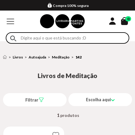
Compra 100% segura
Formas de entrega
Retire na loja
Eventos
Em até 4x sem juros no cartão*
0
Livros
Autoajuda
Meditação
142
Livros de Meditação
Escolha aqui
Filtrar
1