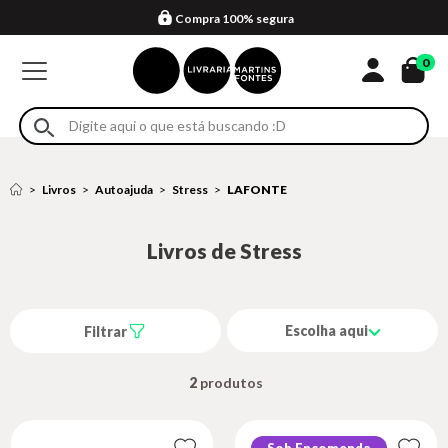
Compra 100% segura
Formas de entrega
Retire na loja
Eventos
Em até 4x sem juros no cartão*
0
Livros
Autoajuda
Stress
LAFONTE
Livros de Stress
Escolha aqui
Filtrar
2