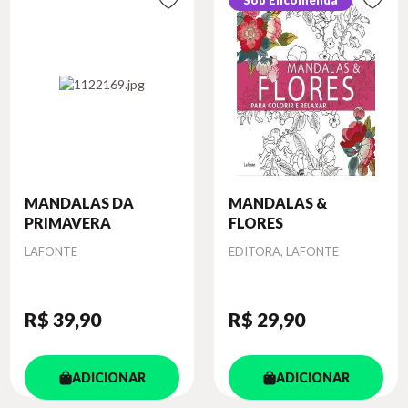
Sob Encomenda
MANDALAS DA
MANDALAS &
PRIMAVERA
FLORES
Autor
Autor
LAFONTE
EDITORA, LAFONTE
R$ 39
,90
R$ 29
,90
ADICIONAR
ADICIONAR