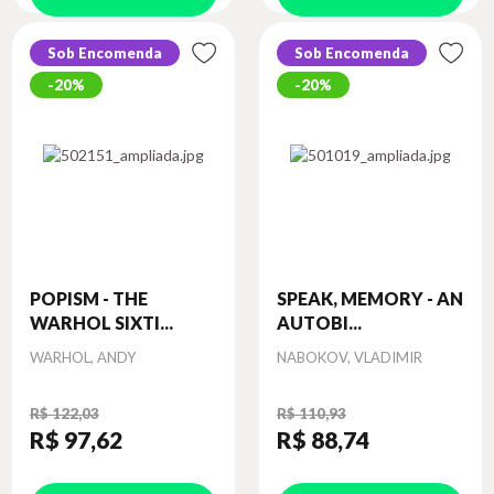
Sob Encomenda
Sob Encomenda
20%
20%
POPISM - THE
SPEAK, MEMORY - AN
WARHOL SIXTI...
AUTOBI...
Autor
Autor
WARHOL, ANDY
NABOKOV, VLADIMIR
R$ 122,03
R$ 110,93
R$ 97
,62
R$ 88
,74