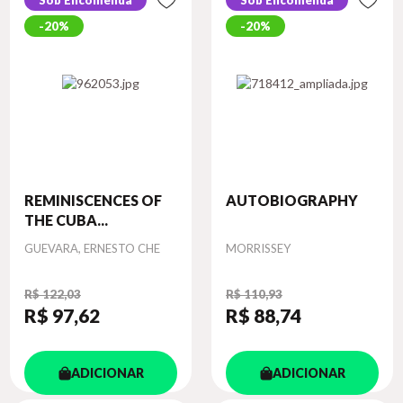
Sob Encomenda
Sob Encomenda
20%
20%
REMINISCENCES OF
AUTOBIOGRAPHY
THE CUBA...
Autor
Autor
GUEVARA, ERNESTO CHE
MORRISSEY
R$ 122,03
R$ 110,93
R$ 97
,62
R$ 88
,74
ADICIONAR
ADICIONAR