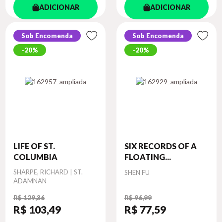
ADICIONAR
ADICIONAR
Sob Encomenda
Sob Encomenda
20%
20%
LIFE OF ST.
SIX RECORDS OF A
COLUMBIA
FLOATING...
Autor
SHARPE, RICHARD | ST.
Autor
SHEN FU
ADAMNAN
R$ 129,36
R$ 96,99
R$ 103
,49
R$ 77
,59