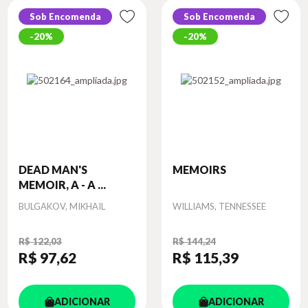
Sob Encomenda
Sob Encomenda
20%
20%
DEAD MAN'S
MEMOIRS
MEMOIR, A - A ...
Autor
Autor
BULGAKOV, MIKHAIL
WILLIAMS, TENNESSEE
R$ 122,03
R$ 144,24
R$ 97
,62
R$ 115
,39
ADICIONAR
ADICIONAR