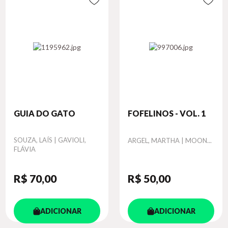
GUIA DO GATO
FOFELINOS - VOL. 1
Autor
SOUZA, LAÍS | GAVIOLI,
Autor
ARGEL, MARTHA | MOON...
FLÁVIA
R$ 70
,00
R$ 50
,00
ADICIONAR
ADICIONAR