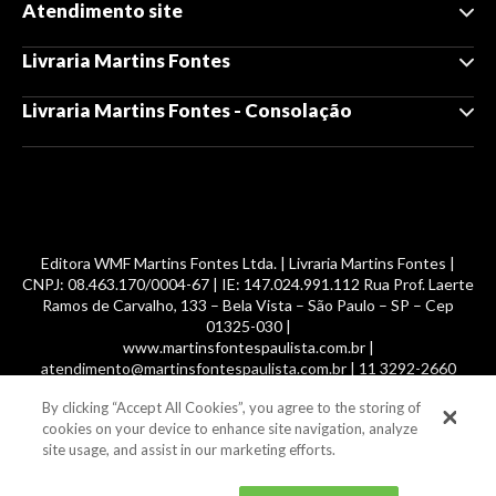
Atendimento site
Livraria Martins Fontes
Livraria Martins Fontes - Consolação
Editora WMF Martins Fontes Ltda. | Livraria Martins Fontes |
CNPJ: 08.463.170/0004-67 | IE: 147.024.991.112 Rua Prof. Laerte
Ramos de Carvalho, 133 – Bela Vista – São Paulo – SP – Cep
01325-030 |
www.martinsfontespaulista.com.br |
atendimento@martinsfontespaulista.com.br | 11 3292-2660
By clicking “Accept All Cookies”, you agree to the storing of
© 2014 -
2026
, MartinsFontes livros nacionais e importados,
cookies on your device to enhance site navigation, analyze
com mais de 700 mil títulos. Todos os direitos reservados.
site usage, and assist in our marketing efforts.