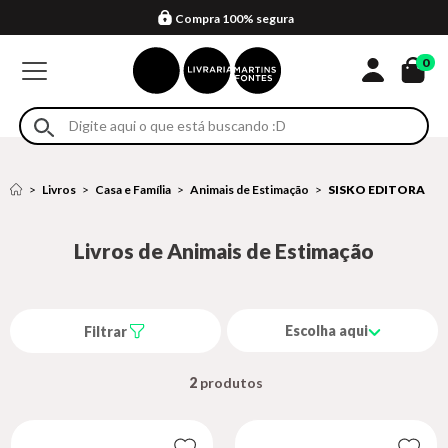
Compra 100% segura
Formas de entrega
Retire na loja
Eventos
Em até 4x sem juros no cartão*
0
Livros
Casa e Família
Animais de Estimação
SISKO EDITORA
Livros de Animais de Estimação
Escolha aqui
Filtrar
2