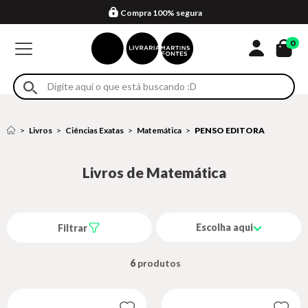
Compra 100% segura
Formas de entrega
Retire na loja
Eventos
Em até 4x sem juros no cartão*
0
Livros
Ciências Exatas
Matemática
PENSO EDITORA
Livros de Matemática
Escolha aqui
Filtrar
6